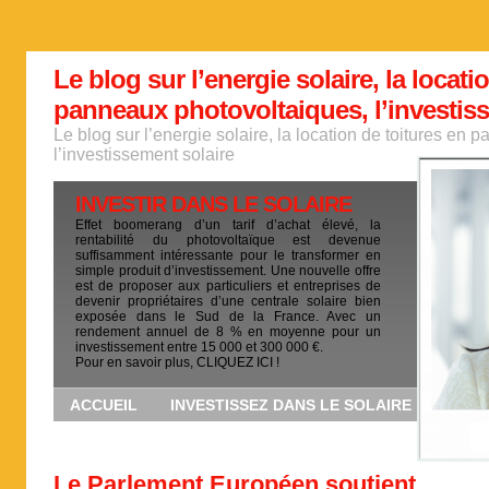
Le blog sur l’energie solaire, la locati
panneaux photovoltaiques, l’investis
Le blog sur l’energie solaire, la location de toitures en
l’investissement solaire
INVESTIR DANS LE SOLAIRE
Effet boomerang d’un tarif d’achat élevé, la
rentabilité du photovoltaïque est devenue
suffisamment intéressante pour le transformer en
simple produit d’investissement. Une nouvelle offre
est de proposer aux particuliers et entreprises de
devenir propriétaires d’une centrale solaire bien
exposée dans le Sud de la France. Avec un
rendement annuel de 8 % en moyenne pour un
investissement entre 15 000 et 300 000 €.
Pour en savoir plus, CLIQUEZ ICI !
ACCUEIL
INVESTISSEZ DANS LE SOLAIRE
Le Parlement Européen soutient