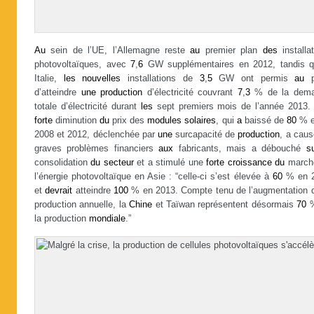
Au
sein de l’UE, l’Allemagne reste
au
premier plan
des
installa
photovoltaïques, avec
7
,
6
GW supplémentaires en 2012, tandis q
Italie,
les
nouvelles
installations de
3
,
5
GW ont permis
au
p
d’atteindre
une
production
d’électricité couvrant
7
,
3
% de la dem
totale d’électricité durant
les
sept premiers mois de l’année 2013
forte
diminution
du
prix des
modules
solaires
, qui
a
baissé de
80
% e
2008 et 2012, déclenchée par
une
surcapacité de
production
, a caus
graves problèmes financiers
aux
fabricants, mais a débouché
s
consolidation
du
secteur
et a stimulé une
forte
croissance
du
march
l’énergie photovoltaïque en Asie : “celle-ci s’est élevée à
60
% en 
et
devrait
atteindre
100
% en 2013. Compte tenu de l’augmentation d
production annuelle, la
Chine
et Taïwan représentent désormais
70
%
la production
mondiale
.”