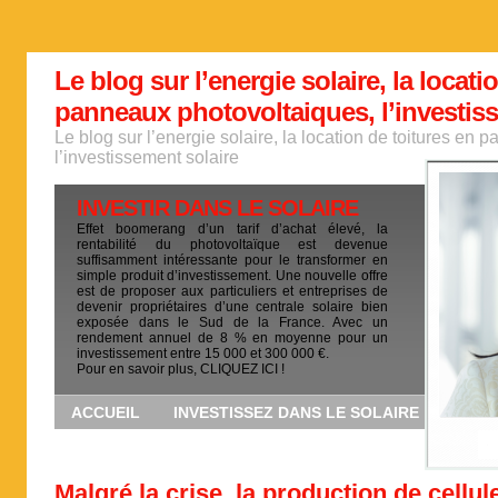
Le blog sur l’energie solaire, la locati
panneaux photovoltaiques, l’investis
Le blog sur l’energie solaire, la location de toitures en
l’investissement solaire
INVESTIR DANS LE SOLAIRE
Effet boomerang d’un tarif d’achat élevé, la
rentabilité du photovoltaïque est devenue
suffisamment intéressante pour le transformer en
simple produit d’investissement. Une nouvelle offre
est de proposer aux particuliers et entreprises de
devenir propriétaires d’une centrale solaire bien
exposée dans le Sud de la France. Avec un
rendement annuel de 8 % en moyenne pour un
investissement entre 15 000 et 300 000 €.
Pour en savoir plus, CLIQUEZ ICI !
ACCUEIL
INVESTISSEZ DANS LE SOLAIRE
Malgré la crise, la production de cellul