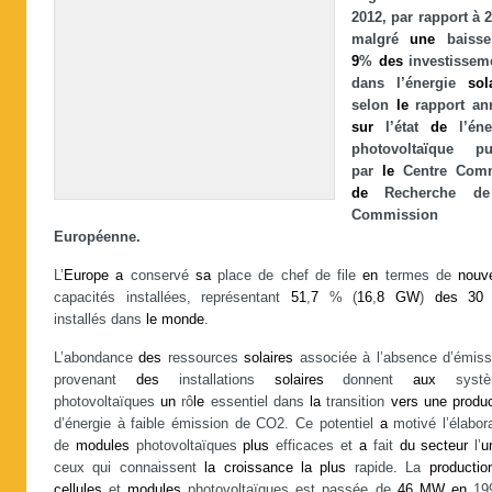
2012, par rapport à 2
malgré
une
baiss
9
%
des
investissem
dans l’énergie
sol
selon
le
rapport an
sur
l’état
de
l’éne
photovoltaïque pu
par
le
Centre Com
de
Recherche 
Commission
Européenne.
L’
Europe
a
conservé
sa
place de chef de file
en
termes de
nouve
capacités installées, représentant
51
,
7
% (
16
,
8
GW
)
des
30
installés dans
le
monde
.
L’abondance
des
ressources
solaires
associée à l’absence d’émiss
provenant
des
installations
solaires
donnent
aux
systè
photovoltaïques
un
rô
le
essentiel dans
la
transition
vers
une
produ
d’énergie à faible émission de CO2. Ce potentiel
a
motivé l’élabor
de
modules
photovoltaïques
plus
efficaces et
a
fait
du
secteur
l’
u
ceux qui connaissent
la
croissance
la
plus
rapide. La
productio
cellules
et
modules
photovoltaïques est passée de
46
MW
en
19