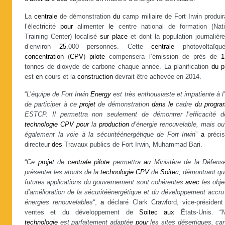
La
centrale
de démonstration
du
camp miliaire de Fort Irwin produi
l’électricité
pour
alimenter
le
centre national de formation (Nati
Training Center) localisé
sur
place
et dont la population journalièr
d’environ
25
.000 personnes. Cette
centrale
photovoltaïq
concentration
(
CPV
)
pilote
compensera l’émission de près de
1
tonnes de dioxyde de carbone chaque année. La planification
du
p
est
en
cours et la
construction
devrait être achevée en 2014.
“
L’équipe de Fort Irwin
Energy
est très enthousiaste et impatiente à l
de participer à ce
projet
de démonstration
dans
le
cadre
du
progr
ESTCP. Il permettra non seulement de démontrer l’efficacité d
technologie
CPV
pour
la
production
d’énergie renouvelable, mais ou
également la voie à la sécuritéénergétique de Fort Irwin
”
a
précis
directeur
des
Travaux publics de Fort Irwin, Muhammad Bari.
“
Ce
projet
de
centrale
pilote
permettra
au
Ministère de la Défens
présenter les atouts de la
technologie
CPV
de
Soitec
, démontrant qu
futures applications du gouvernement sont cohérentes
avec
les obje
d’amélioration de la sécuritéénergétique et du développement accr
énergies renouvelables
“,
a
déclaré Clark Crawford, vice-président
ventes et du développement de
Soitec
aux
États-Unis. “
N
technologie
est parfaitement adaptée
pour
les sites désertiques, car