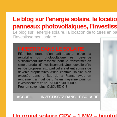
Le blog sur l’energie solaire, la locati
panneaux photovoltaiques, l’investis
Le blog sur l’energie solaire, la location de toitures en
l’investissement solaire
INVESTIR DANS LE SOLAIRE
Effet boomerang d’un tarif d’achat élevé, la
rentabilité du photovoltaïque est devenue
suffisamment intéressante pour le transformer en
simple produit d’investissement. Une nouvelle offre
est de proposer aux particuliers et entreprises de
devenir propriétaires d’une centrale solaire bien
exposée dans le Sud de la France. Avec un
rendement annuel de 8 % en moyenne pour un
investissement entre 15 000 et 300 000 €.
Pour en savoir plus, CLIQUEZ ICI !
ACCUEIL
INVESTISSEZ DANS LE SOLAIRE
Un projet solaire CPV – 1 MW – bientôt