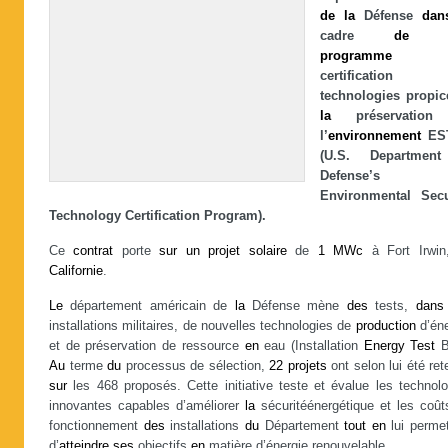
de
la
Défense
dan
cadre
de
programme
certificatio
technologies propic
la
préservatio
l’
environnement
ES
(U.S. Department
Defense’s
Environmental Secu
Technology Certification Program).
Ce
contrat
porte
sur
un
projet
solaire
de
1
MWc
à Fort Irwi
Californie
.
Le
département américain de
la
Défense mène
des
tests,
dans
installations militaires, de nouvelles technologies de
production
d’éne
et de préservation de ressource
en
eau (Installation
Energy
Test
B
Au
terme
du
processus de sélection,
22
projets
ont selon lui été re
sur
les 468 proposés. Cette initiative teste et évalue les technolo
innovantes capables d’améliorer
la
sécuritéénergétique et les coût
fonctionnement
des
installations
du
Département
tout
en
lui permet
d’
atteindre
ses
objectifs
en
matière d’énergie renouvelable.