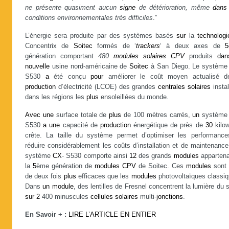
ne présente quasiment aucun
signe
de détérioration, même
dans
conditions environnementales très difficiles
.”
L’énergie sera produite par des systèmes basés
sur
la
technologi
Concentrix de
Soitec
formés de ‘
trackers
‘ à deux axes de
5
génération comportant
480
modules
solaires
CPV
produits
dan
nouvelle
usine nord-américaine de
Soitec
à San Diego. Le systèm
S530
a
été conçu
pour
améliorer le coût moyen actualisé d
production
d’électricité (LCOE) des grandes
centrales
solaires
insta
dans les régions les
plus
ensoleillées du monde.
Avec
une
surface totale de
plus
de 100 mètres carrés,
un
systèm
S530
a
une
capacité de
production
énergétique de près de
30
kilow
crête. La taille du système permet d’optimiser les performance
réduire considérablement les coûts d’installation et de maintenanc
système
CX
- S530 comporte ainsi
12
des grands
modules
appartena
la
5
ème génération de
modules
CPV
de Soitec. Ces
modules
sont
de deux fois
plus
efficaces que les
modules
photovoltaïques classiq
Dans
un
module
, des lentilles de Fresnel concentrent la lumière du s
sur
2
400 minuscules
cellules
solaires
multi-
jonctions
.
En Savoir + :
LIRE L’ARTICLE EN ENTIER