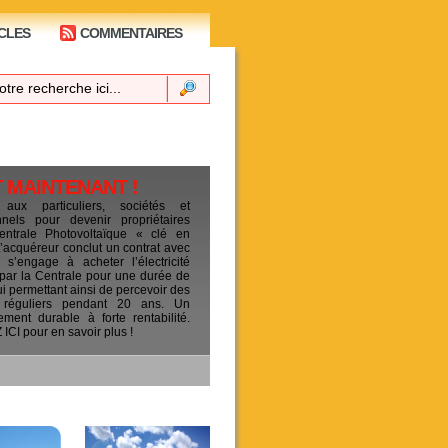
CLES
COMMENTAIRES
T MAINTENANT !
 aux particuliers, sociétés et
ionnels pour devenir propriétaires
entrale Photovoltaïque « clé en
L’acquéreur conclut un contrat avec
s’engage à acheter l’électricité
 par la Centrale pour une durée de
ui permettant ainsi de percevoir des
 réguliers pendant 20 ans. Un
sement durable à forte rentabilité.
CI pour en savoir plus !