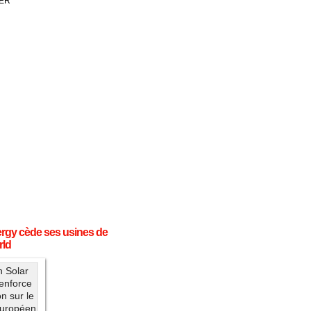
IER
ergy cède ses usines de
rld