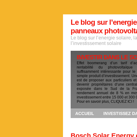
Le blog sur l’energie
panneaux photovoltai
Le blog sur l’energie solaire, 
l’investissement solaire
INVESTIR DANS LE S
Effet boomerang d’un tarif d’a
rentabilité du photovoltaïqu
suffisamment intéressante pour le
simple produit d’investissement. Un
est de proposer aux particuliers et
devenir propriétaires d’une centra
exposée dans le Sud de la Fr
rendement annuel de 8 % en mo
investissement entre 15 000 et 300 
Pour en savoir plus, CLIQUEZ ICI !
ACCUEIL
INVESTISSEZ D
Bosch Solar Energy 