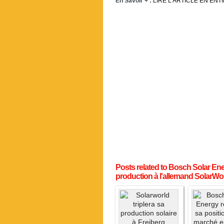
En Savoir + :
LIRE L’ARTICLE EN ENT
Posts related to Bosch Solar En
production à l'allemand SolarWo