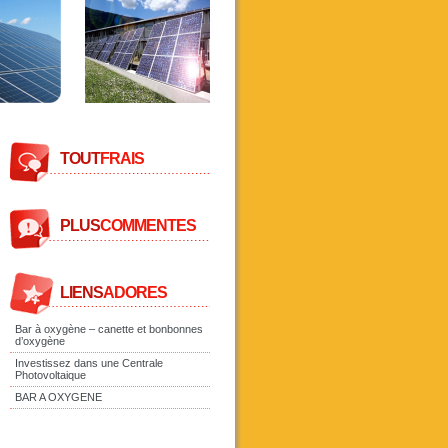
TOUT
FRAIS
PLUS
COMMENTES
LIENS
ADORES
Bar à oxygène – canette et bonbonnes
d’oxygène
Investissez dans une Centrale
Photovoltaique
BAR A OXYGENE