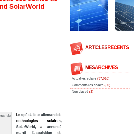
and SolarWorld
ARTICLES
RECENTS
MES
ARCHIVES
Actualités solaire
(37,016)
Commentaires solaire
(80)
Non classé
(3)
Le
spécialiste allemand
de
technologies
solaires
,
SolarWorld,
a
annoncé
mardi l’acquisition
de