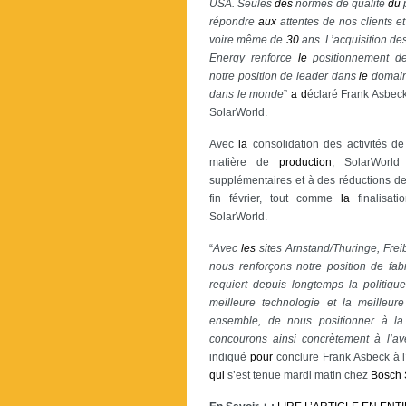
USA. Seules
des
normes de qualité
du
p
répondre
aux
attentes de nos clients e
voire même de
30
ans. L’acquisition de
Energy renforce
le
positionnement de
notre position de leader dans
le
domai
dans le monde
”
a
d
éclaré Frank Asbec
SolarWorld.
Avec
la
consolidation des activités d
matière de
production
, SolarWorl
supplémentaires et à des réductions de c
fin février, tout comme
la
finalisati
SolarWorld.
“
Avec
les
sites Arnstand/Thuringe, Frei
nous renforçons notre position de fab
requiert depuis longtemps la politique
meilleure technologie et la meilleur
ensemble, de nous positionner à la 
concourons ainsi concrètement à l’a
indiqué
pour
conclure Frank Asbeck à l
qui
s’est tenue mardi matin chez
Bosch