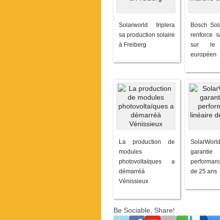
Solarworld triplera
Bosch Sol
sa production solaire
renforce s
à Freiberg
sur le
européen
La production de
SolarW
modules
garan
photovoltaïques a
performanc
démarréà
de 25 ans
Vénissieux
Be Sociable, Share!