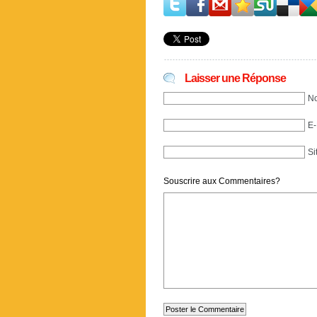
Laisser une Réponse
No
E-
Si
Souscrire aux Commentaires?