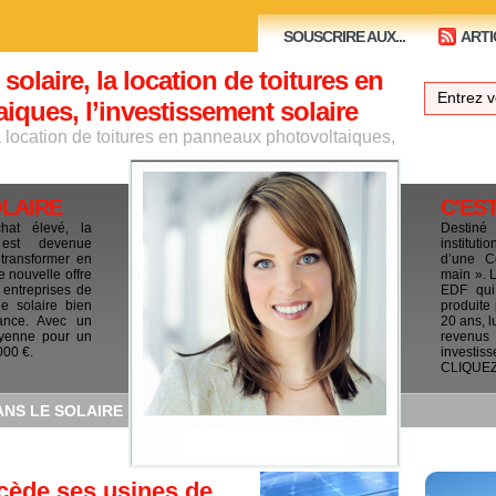
SOUSCRIRE AUX...
ARTI
 solaire, la location de toitures en
ques, l’investissement solaire
la location de toitures en panneaux photovoltaiques,
OLAIRE
C'ES
chat élevé, la
Destiné
e est devenue
institut
 transformer en
d’une C
e nouvelle offre
main ». 
 entreprises de
EDF qui 
le solaire bien
produite
ance. Avec un
20 ans, l
yenne pour un
revenus
000 €.
investis
CLIQUEZ I
ANS LE SOLAIRE
cède ses usines de