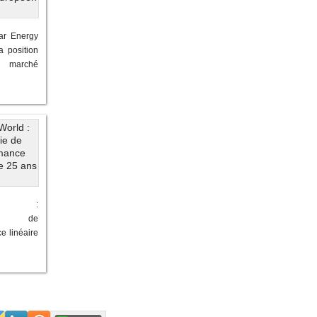
ar Energy
a position
 marché
orld :
tie de
e linéaire