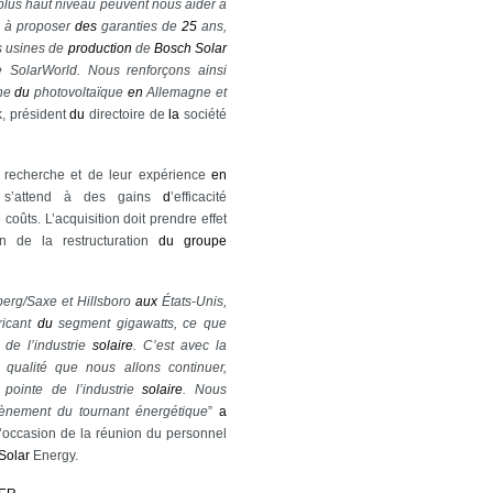
lus haut niveau peuvent nous aider à
t à proposer
des
garanties de
25
ans,
s usines de
production
de
Bosch
Solar
 SolarWorld. Nous renforçons ainsi
ne
du
photovoltaïque
en
Allemagne et
k, président
du
directoire de
la
société
e recherche et de leur expérience
en
d s’attend à des gains
d
’efficacité
oûts. L’acquisition doit prendre effet
on de la restructuration
du
groupe
berg/Saxe et Hillsboro
aux
États-Unis,
ricant
du
segment gigawatts, ce que
 de l’industrie
solaire
. C’est avec la
e qualité que nous allons continuer,
pointe de l’industrie
solaire
. Nous
vènement du tournant énergétique
”
a
’occasion de la réunion du personnel
Solar
Energy.