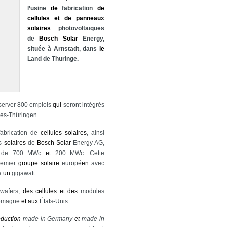
l’usine
de
fabrication
de
cellules
et
de
panneaux
solaires
photovoltaïques
de
Bosch
Solar
Energy,
située à Arnstadt, dans
le
Land de Thuringe.
onserver 800 emplois
qui
seront intégrés
ries-Thüringen.
fabrication de
cellules
solaires
, ainsi
es
solaires
de
Bosch
Solar
Energy AG,
ve de 700 MWc
et
200 MWc. Cette
emier
groupe
solaire
europé
en
avec
à
un
gigawatt.
wafers,
des
cellules
et
des
modules
emagne
et
aux
États-Unis.
oduction
made in Germany
et
made in