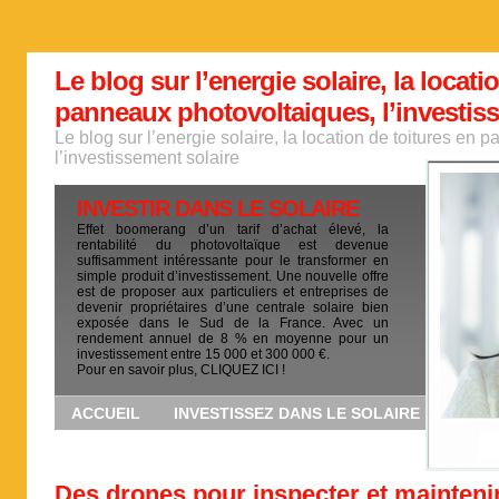
Le blog sur l’energie solaire, la locati
panneaux photovoltaiques, l’investis
Le blog sur l’energie solaire, la location de toitures en
l’investissement solaire
INVESTIR DANS LE SOLAIRE
Effet boomerang d’un tarif d’achat élevé, la
rentabilité du photovoltaïque est devenue
suffisamment intéressante pour le transformer en
simple produit d’investissement. Une nouvelle offre
est de proposer aux particuliers et entreprises de
devenir propriétaires d’une centrale solaire bien
exposée dans le Sud de la France. Avec un
rendement annuel de 8 % en moyenne pour un
investissement entre 15 000 et 300 000 €.
Pour en savoir plus, CLIQUEZ ICI !
ACCUEIL
INVESTISSEZ DANS LE SOLAIRE
Des drones pour inspecter et mainteni