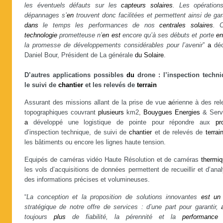
les éventuels défauts sur les
capteurs
solaires
. Les opération
dépannages s’
en
trouvent donc facilitées et permettent ainsi de gar
dans
le temps les performances de nos
centrales
solaires
. C
technologie
prometteuse n’
en
est
encore qu’à ses débuts et porte
en
la promesse de développements considérables pour l’avenir
”
a
déc
Daniel Bour, Président de La générale
du
Solaire
.
D’autres applications possibles
du
drone : l’inspection techni
le suivi de
chantier
et les relevés de
terrain
Assurant des missions allant de la prise de vue
a
érienne à des rel
topographiques couvrant
plusieurs
km2,
Bouygues
Energies
& Serv
a
développé une logistique de pointe pour répondre aux
pr
d’inspection technique, de suivi de
chantier
et de relevés de
terrai
les bâtiments ou encore les lignes haute tension.
Equipés de caméras vidéo Haute Résolution et de caméras
thermi
les vols d’acquisitions de données permettent de recueillir et d’ana
des informations précises et volumineuses.
“
La conception et la proposition de solutions innovantes
est
un
stratégique de notre offre de services : d’une part pour garantir,
toujours
plus
de fiabilité, la pérennité et la
performance