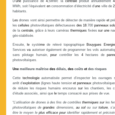
D’
une
puissance de
4
,5MWc la
centrale
produit annuellement
4
MWh, soit l’équivalent
en
consommation d’électricité d’
une
ville de
2
habitants.
Les
drones vont ainsi permettre de détecter de manière rapide
et
pré
les
cellules
photovoltaïques défectueuses
des
18
.700
panneaux
sol
de la
centrale
, grâce à leurs caméras
thermiques
fixées
sur
une
nac
géo-stabilisée.
Ensuite,
le
systè
me
de relevé topographique
Bouygues
Energi
Services
va
autoriser également de programmer les vols automatiq
sans pilotage humain,
pour
contrôler les
4
hectares de
pann
photovoltaïques.
Une
meilleure maîtrise
des
délais,
des
coûts
et
des risques
Cette
technologie
automatisée permet d’inspecter les ouvrages 
arrêt d’
exploitation
(lignes haute tension
et
panneaux
photovoltaïques
de réduire les risques humains encourus
sur
les chantiers, les c
d’étude associés, ainsi que
le
temps consacré aux prises de vue.
“
L’utilisation de drones à des fins de contrôles
thermiques
sur
les fe
photovoltaïques de
grandes
dimensions,
au
sol
ou sur
toiture
, s’
être le moyen le
plus
efficace
pour
identifier rapidement et précis