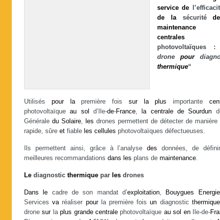
service
de
l’efficac
de
la
sécurité
d
maintenance
centrales
photovoltaïques :
drone
pour
diagno
thermique
“
Utilisés
pour
la
première fois
sur
la
plus
importante
cen
photovoltaïque
au
sol
d’Ile-
de
-
France
,
la centrale de Sourdun
d
Générale
du
Solaire
,
les
drones permettent de détecter de manière
rapide, sûre
et
fiable
les
cellules
photovoltaïques défectueuses.
Ils permettent ainsi, grâce à l’analyse
des
données, de défini
meilleures recommandations
dans
les
plans de
maintenance
.
Le
diagnostic
thermique
par
les
drones
Dans
le
cadre de son mandat d’
exploitation
,
Bouygues
Energi
Services
va
réaliser
pour
la première fois
un
diagnostic
thermique
drone
sur
la
plus
grande
centrale
photovoltaïque
au
sol
en
Ile-de-
Fr