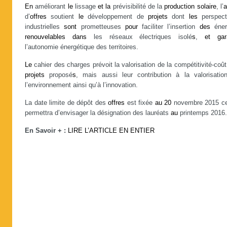
En
améliorant
le
lissage
et
la
prévisibilité de la
production
solaire
, l’
a
d’
offres
soutient
le
développement de
projets
dont
les
perspect
industrielles
sont
prometteuses
pour
faciliter l’insertion
des
éner
renouvelables
dans
les réseaux électriques isolé
s
,
et
gar
l’autonomie énergétique des territoires.
Le
cahier des charges prévoit la valorisation de la compétitivité-coû
projets
proposé
s
, mais aussi leur contribution à la valorisatio
l’environnement ainsi qu’à l’innovation.
La date limite de dépôt des
offres
est fixée
au
20
novembre 2015 ce
permettra d’envisager la désignation des lauréats
au
printemps 2016.
En Savoir + :
LIRE L’ARTICLE EN ENTIER