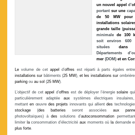
un
nouvel
appel
d’
o
portant
sur
une
capa
de
50
MW
pour
installations
solaire
grande
taille
(
puiss
minimale
de
100
soit environ 600 
situées
dans
Départements d’ou
mer
(DOM)
et
en
Cor
Le
volume de cet
appel
d’
offres
est réparti à parts égales ent
installations
sur
bâtiments (
25
MW
),
et
les
installations
sur
ombrière
parking
ou
au
sol
(
25
MW
).
L’objectif de cet
appel
d’
offres
est de déployer l’énergie
solaire
qui
particulièrement adaptée
aux
systèmes électriques insulaire
mettant
en
œuvre
des
projets
innovants qui allient
des
technologie
stockage
(
des
batteries
seront associées
aux
pann
photovoltaïques) à
des
solutions d’
autoconsommation
permettan
limiter
la
consommation d’électricité
aux
moments où
la
demande e
plus
forte
.