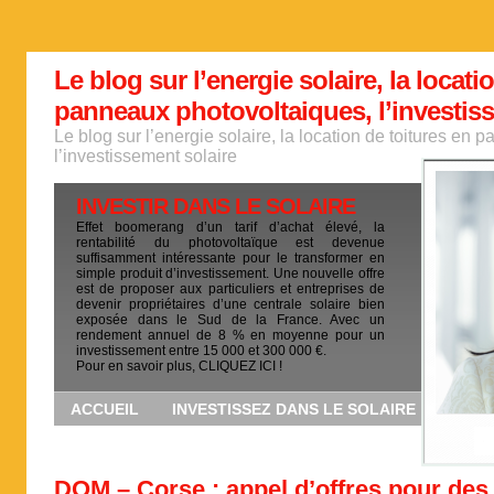
Le blog sur l’energie solaire, la locati
panneaux photovoltaiques, l’investis
Le blog sur l’energie solaire, la location de toitures en
l’investissement solaire
INVESTIR DANS LE SOLAIRE
Effet boomerang d’un tarif d’achat élevé, la
rentabilité du photovoltaïque est devenue
suffisamment intéressante pour le transformer en
simple produit d’investissement. Une nouvelle offre
est de proposer aux particuliers et entreprises de
devenir propriétaires d’une centrale solaire bien
exposée dans le Sud de la France. Avec un
rendement annuel de 8 % en moyenne pour un
investissement entre 15 000 et 300 000 €.
Pour en savoir plus, CLIQUEZ ICI !
ACCUEIL
INVESTISSEZ DANS LE SOLAIRE
DOM – Corse : appel d’offres pour des