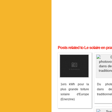
Posts related to Le solaire en pr
1ers kWh pour la
Du photo
plus grande toiture
dans de
solaire d'Europe
traditionnel
(Enerzine)