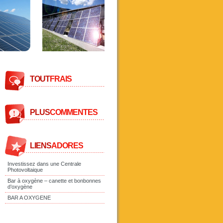
TOUT
FRAIS
PLUS
COMMENTES
LIENS
ADORES
Investissez dans une Centrale
Photovoltaique
Bar à oxygène – canette et bonbonnes
d’oxygène
BAR A OXYGENE