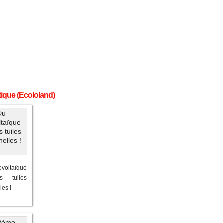
atique (Ecololand)
voltaïque
s tuiles
les !