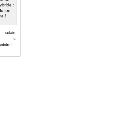
 solaire
e : la
olaire !