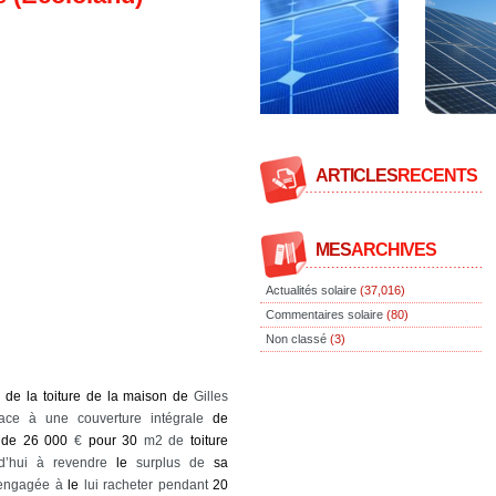
ARTICLES
RECENTS
MES
ARCHIVES
Actualités solaire
(37,016)
Commentaires solaire
(80)
Non classé
(3)
s
de
la
toiture
de
la
maison
de
Gilles
ce à une couverture intégrale
de
s
de
26
000
€
pour
30
m2 de
toiture
rd’hui à revendre
le
surplus de
sa
t engagée à
le
lui racheter pendant
20