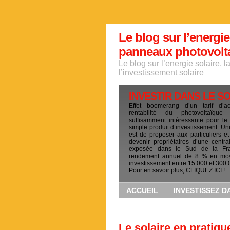
Le blog sur l’energie
panneaux photovoltai
Le blog sur l’energie solaire, 
l’investissement solaire
INVESTIR DANS LE S
Effet boomerang d’un tarif d’a
rentabilité du photovoltaïqu
suffisamment intéressante pour le
simple produit d’investissement. Un
est de proposer aux particuliers et
devenir propriétaires d’une centra
exposée dans le Sud de la Fr
rendement annuel de 8 % en mo
investissement entre 15 000 et 300 
Pour en savoir plus, CLIQUEZ ICI !
ACCUEIL
INVESTISSEZ D
Le solaire en pratiqu