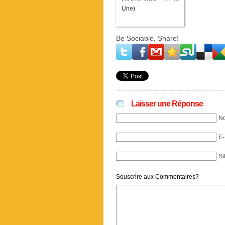
Une)
Be Sociable, Share!
Laisser une Réponse
No
E-
Si
Souscrire aux Commentaires?