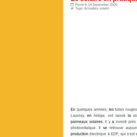
Posté le 14 September 2008
Tags:
Actualités solaire
En
quelques années,
les
tuiles rouge
Lauvray,
en
Ariège, ont laissé
la
pla
panneaux
solaires
. Il y
a
investi prè
photovoltaïque. Il
se
retrouve aujou
production
électrique à EDF, qui s’es