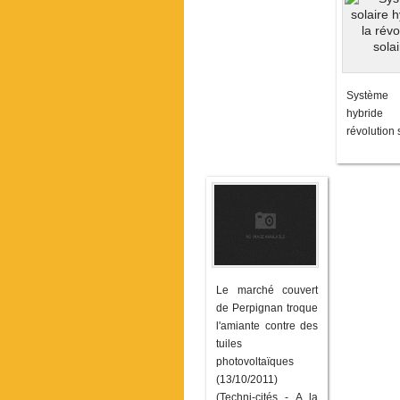
Système
hybrid
révolution s
Le marché couvert
de Perpignan troque
l'amiante contre des
tuiles
photovoltaïques
(13/10/2011)
(Techni-cités - A la