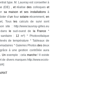
trat type. M. Lauvray est conseiller à
ge (EIE) ,
et
r
éalise
des
colloques
et
ter
sa
maison
et
ses
installations
à
doter d’
un
four
solaire
r
écemment,
en
net, Tous
les
calculs de suivi sont
on site : http://www.lauvray-gilles.eu
dans
le
sud-ouest de
la
France
*
sanitaire :
12
m²) * Photovoltaïque
levés de température * Tableaux de
domadaires * Galeries Photos
des
deux
râce à une gestion contrôlée aura
s.
Un
exemple : cela
marche
! Il existe
et de divers marques http://www.ecolo-
0d4]
IVANT