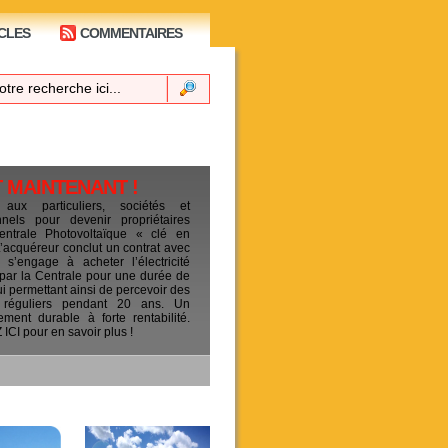
CLES
COMMENTAIRES
T MAINTENANT !
 aux particuliers, sociétés et
ionnels pour devenir propriétaires
entrale Photovoltaïque « clé en
L’acquéreur conclut un contrat avec
s’engage à acheter l’électricité
 par la Centrale pour une durée de
ui permettant ainsi de percevoir des
 réguliers pendant 20 ans. Un
sement durable à forte rentabilité.
CI pour en savoir plus !