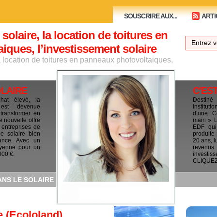
SOUSCRIRE AUX...
ARTI
 solaire, la location de toitures en
ques, l’investissement solaire
la location de toitures en panneaux photovoltaiques,
OLAIRE
C'ES
chat élevé, la
Destiné
e est devenue
institut
 transformer en
d’une C
e nouvelle offre
main ». 
 entreprises de
EDF qui 
le solaire bien
produite
ance. Avec un
20 ans, l
yenne pour un
revenus
000 €.
investis
CLIQUEZ I
ANS LE SOLAIRE
e (Ecololand)