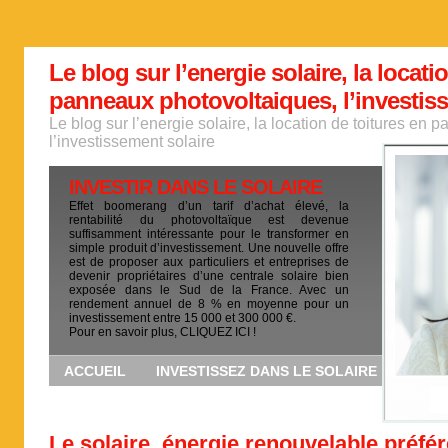
Le blog sur l’energie solaire, la locati
panneaux photovoltaiques, l’investis
Le blog sur l’energie solaire, la location de toitures en
l’investissement solaire
INVESTIR DANS LE SOLAIRE
Effet boomerang d’un tarif d’achat élevé, la
rentabilité du photovoltaïque est devenue
suffisamment intéressante pour le transformer en
simple produit d’investissement. Une nouvelle offre
est de proposer aux particuliers et entreprises de
devenir propriétaires d’une centrale solaire bien
exposée dans le Sud de la France. Avec un
rendement annuel de 8 % en moyenne pour un
investissement entre 15 000 et 300 000 €.
Pour en savoir plus, CLIQUEZ ICI !
ACCUEIL
INVESTISSEZ DANS LE SOLAIRE
Le solaire, énergie renouvelable préfé