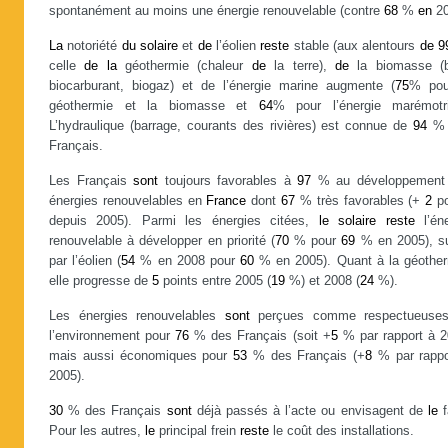
spontanément au moins une énergie renouvelable (contre
68
%
en
20
La
notoriété
du
solaire
et
de
l’éolien
reste
stable (aux alentours
de
9
celle
de
la
géothermie (chaleur
de
la terre),
de
la biomasse (b
biocarburant, biogaz) et de l’énergie marine augmente (
75
% pou
géothermie et la biomasse et
64
% pour l’énergie marémotri
L’hydraulique (barrage, courants des rivières) est connue de
94
% 
Français.
Les Français
sont
toujours favorables à
97
% au développement
énergies renouvelables en
France
dont
67
% très favorables (+
2
po
depuis 2005). Parmi les énergies citées,
le
solaire
reste
l’éne
renouvelable à développer en priorité (
70
% pour
69
% en 2005), su
par l’éolien (
54
% en 2008 pour
60
% en 2005). Quant à la géother
elle progresse de
5
points entre 2005 (
19
%) et 2008 (
24
%).
Les énergies renouvelables
sont
perçues comme respectueuse
l’environnement pour
76
% des Français (soit +
5
% par rapport à 2
mais aussi économiques pour
53
% des Français (+
8
% par rappo
2005).
30
% des Français
sont
déjà passés à l’acte ou envisagent de
le
f
Pour les autres,
le
principal frein
reste
le coût des installations.