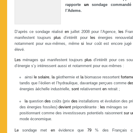
rapporte
un
sondage commandé 
l’Ademe.
D’après ce sondage réalisé
en
juillet 2008 pour l’Agence,
les
Fran
manifestent toujours
plus
d’intérêt pour
les
énergies renouvelab
notamment pour eux-mêmes, même
si
leur coût est encore jugé 
élevé.
Les
ménages qui manifestent toujours
plus
d’intérêt pour ces sou
d’énergie s’y intéressent aussi et notamment pour eux-mêmes :
ainsi
le
solaire
,
la
géothermie et
la
biomasse ressortent
fortem
tandis que l’éolien et l’hydraulique, davantage perçues comme
de
énergies àéchelle industrielle,
sont
relativement
en
retrait ;
la
question
des
coûts (prix
des
installations et évolution des pr
des énergies fossiles)
devient
prépondérante :
les
ménages se
positionnant comme des investisseurs potentiels raisonnent
sur
u
mode économique.
Le
sondage met
en
évidence que
79
% des Français ci