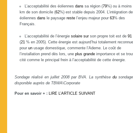
L’acceptabilité des éoliennes
dans
sa région (
79
%) ou à moins 
km de son domicile (
62
%) est stable depuis 2004. L’intégration d
éoliennes
dans
le paysage
reste
l’enjeu majeur pour
63
% des
Français.
L’acceptabilité de l’énergie
solaire
sur
son propre toit est de
91
(
21
% en 2005). Cette énergie est aujourd’hui totalement reconnu
pour
un
usage domestique, commente l’Ademe. Le coût de
l’installation prend dès lors, une
plus
grande
importance et se tro
cité comme le principal frein à l’acceptabilité de cette énergie.
Sondage réalisé en juillet 2008 par BVA. La synthèse
du
sondage
disponible auprès de TBWA\Corporate
Pour en savoir + :
LIRE L’ARTICLE SUIVANT