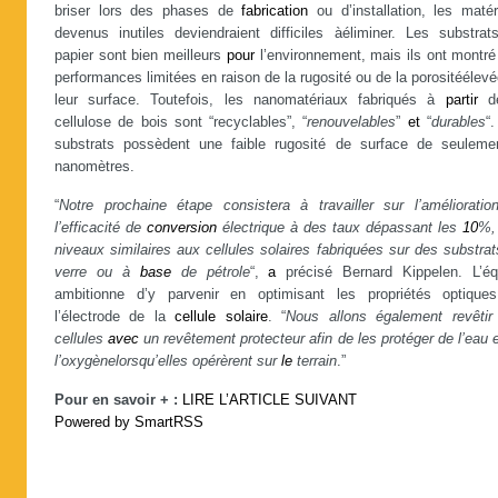
briser lors des phases de
fabrication
ou d’installation, les matér
devenus inutiles deviendraient difficiles àéliminer. Les substrat
papier sont bien meilleurs
pour
l’environnement, mais ils ont montré
performances limitées en raison de la rugosité ou de la porositéélev
leur surface. Toutefois, les nanomatériaux fabriqués à
partir
de
cellulose de bois sont “recyclables”, “
renouvelables
”
et
“
durables
“
substrats possèdent une faible rugosité de surface de seulem
nanomètres.
“
Notre prochaine étape consistera à travailler sur l’amélioratio
l’efficacité de
conversion
électrique à des taux dépassant les
10
%,
niveaux similaires aux cellules solaires fabriquées sur des substra
verre ou à
base
de pétrole
“,
a
précisé Bernard Kippelen. L’éq
ambitionne d’y parvenir en optimisant les propriétés optique
l’électrode de la
cellule
solaire
. “
Nous allons également revêtir
cellules
avec
un revêtement protecteur afin de les protéger de l’eau 
l’oxygène
lorsqu’elles opérèrent sur
le
terrain
.”
Pour en savoir + :
LIRE L’ARTICLE SUIVANT
Powered by SmartRSS