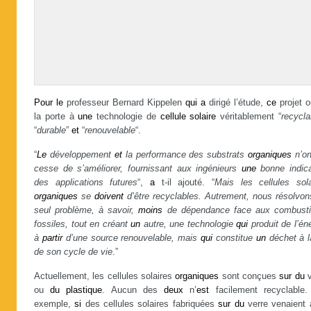
Pour
le
professeur Bernard Kippelen
qui
a
dirigé l’étude,
ce
projet o
la porte à
une
technologie de
cellule
solaire
véritablement “
recycla
“
durable
”
et
“
renouvelable
“.
“
Le
développement
et
la performance des substrats
organiques
n’on
cesse de s’améliorer, fournissant aux ingénieurs
une
bonne indica
des applications futures
“,
a
t-il ajouté. “
Mais les cellules sola
organiques
se
doivent
d’être recyclables. Autrement, nous résolvo
seul problème, à savoir,
moins
de dépendance face aux combusti
fossiles, tout en créant
un
autre, une technologie
qui
produit de l’én
à
partir
d’une source renouvelable, mais
qui
constitue
un
déchet à l
de son cycle de vie
.”
Actuellement, les cellules solaires
organiques
sont conçues
sur
du
v
ou
du
plastique
. Aucun des
deux
n’
est
facilement recyclable.
exemple,
si
des cellules solaires fabriquées
sur
du
verre venaient 