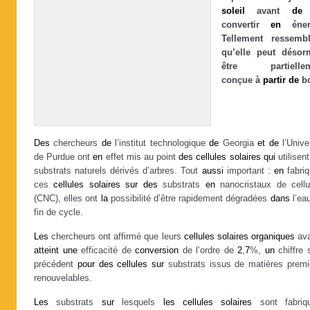
soleil
avant
de
convertir
en
énerg
Tellement ressembl
qu’elle peut désor
être partiellem
conçue à
partir
de
bo
Des
chercheurs
de
l’institut technologique
de
Georgia
et
de
l’Unive
de Purdue ont
en
effet mis au point
des
cellules
solaires
qui
utilisen
substrats naturels dérivés d’arbres. Tout
aussi
important :
en
fabriq
ces
cellules
solaires
sur
des
substrats
en
nanocristaux de cellu
(CNC), elles ont
la
possibilité d’être rapidement dégradées
dans
l’ea
fin de cycle.
Les
chercheurs ont affirmé que leurs
cellules
solaires
organiques
ava
atteint
une
efficacité de
conversion
de l’ordre de
2
,
7
%,
un
chiffre 
précédent
pour
des
cellules
sur
substrats issus de matières premi
renouvelables.
Les
substrats
sur
lesquels
les
cellules
solaires
sont fabriq