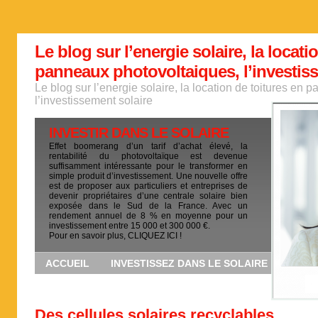
Le blog sur l’energie solaire, la locati
panneaux photovoltaiques, l’investis
Le blog sur l’energie solaire, la location de toitures en
l’investissement solaire
INVESTIR DANS LE SOLAIRE
Effet boomerang d’un tarif d’achat élevé, la
rentabilité du photovoltaïque est devenue
suffisamment intéressante pour le transformer en
simple produit d’investissement. Une nouvelle offre
est de proposer aux particuliers et entreprises de
devenir propriétaires d’une centrale solaire bien
exposée dans le Sud de la France. Avec un
rendement annuel de 8 % en moyenne pour un
investissement entre 15 000 et 300 000 €.
Pour en savoir plus, CLIQUEZ ICI !
ACCUEIL
INVESTISSEZ DANS LE SOLAIRE
Des cellules solaires recyclables