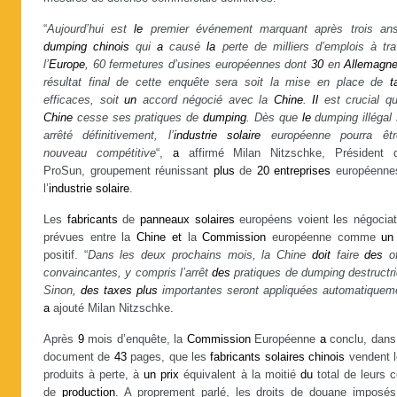
“
Aujourd’hui est
le
premier événement marquant après trois an
dumping
chinois
qui
a
causé
la
perte de milliers d’emplois à tra
l’
Europe
, 60 fermetures d’usines européennes dont
30
en
Allemagn
résultat final de cette enquête sera soit la mise en place de
t
efficaces, soit
un
accord négocié avec la
Chine
.
Il
est crucial qu
Chine
cesse ses pratiques de
dumping
. Dès que
le
dumping illégal 
arrêté définitivement, l’
industrie
solaire
européenne pourra êt
nouveau compétitive
“,
a
affirmé Milan Nitzschke, Président 
ProSun, groupement réunissant
plus
de
20
entreprises
européenne
l’
industrie
solaire
.
Les
fabricants
de
panneaux
solaires
européens voient les négociat
prévues entre la
Chine
et
la
Commission
européenne comme
un
positif. “
Dans les deux prochains mois, la Chine
doit
faire
des
of
convaincantes, y compris l’arrêt
des
pratiques de dumping destructri
Sinon,
des
taxes
plus
importantes seront appliquées automatiquem
a
ajouté Milan Nitzschke.
Après
9
mois d’enquête, la
Commission
Européenne
a
conclu, dan
document de
43
pages, que les
fabricants
solaires
chinois
vendent l
produits à perte, à
un
prix
équivalent à la moitié
du
total de leurs 
de
production
. A proprement parlé, les droits de douane imposé