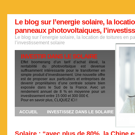
Le blog sur l’energie solaire, la locati
panneaux photovoltaiques, l’investis
Le blog sur l’energie solaire, la location de toitures en
l’investissement solaire
INVESTIR DANS LE SOLAIRE
Effet boomerang d’un tarif d’achat élevé, la
rentabilité du photovoltaïque est devenue
suffisamment intéressante pour le transformer en
simple produit d’investissement. Une nouvelle offre
est de proposer aux particuliers et entreprises de
devenir propriétaires d’une centrale solaire bien
exposée dans le Sud de la France. Avec un
rendement annuel de 8 % en moyenne pour un
investissement entre 15 000 et 300 000 €.
Pour en savoir plus, CLIQUEZ ICI !
ACCUEIL
INVESTISSEZ DANS LE SOLAIRE
Solaire : “avec plus de 80%, la Chine e