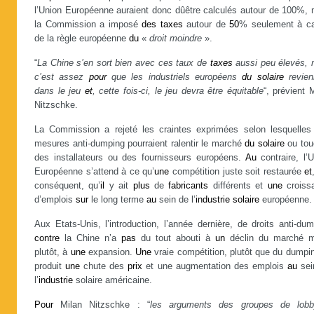
l’Union Européenne auraient donc dûêtre calculés autour de 100%, 
la Commission a imposé
des
taxes
autour de
50
% seulement à c
de la règle européenne
du
«
droit moindre
».
“
La Chine s’en sort bien avec ces taux de
taxes
aussi peu élevés, 
c’est assez
pour
que les industriels européens
du
solaire
revien
dans le jeu
et
, cette fois-ci, le jeu devra être équitable
“, prévient 
Nitzschke.
La Commission a rejeté les craintes exprimées selon lesquelles
mesures anti-dumping pourraient ralentir le marché
du
solaire
ou tou
des installateurs ou des fournisseurs européens.
Au
contraire, l’
Européenne s’attend à ce qu’
une
compétition juste soit restaurée
et
conséquent, qu’
il
y ait
plus
de
fabricants
différents et
une
croiss
d’emplois
sur
le long terme
au
sein de l’
industrie
solaire
européenne.
Aux Etats-Unis, l’introduction, l’année dernière, de droits anti-du
contre
la Chine n’a
pas
du tout abouti à
un
déclin du marché m
plutôt, à
une
expansion.
Une
vraie compétition, plutôt que du dumpi
produit
une
chute des
prix
et une augmentation des emplois
au
sei
l’
industrie
solaire américaine.
Pour
Milan Nitzschke : “
les arguments des groupes de lobb