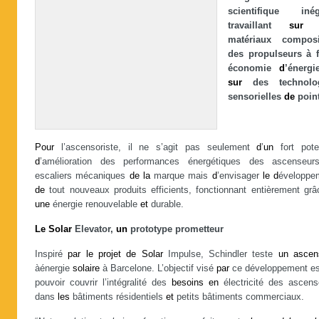
scientifique inég
travaillant
sur
d
matériaux composi
des propulseurs à f
économie
d
’énerg
sur
des technolog
sensorielles
de
point
Pour
l’ascensoriste, il ne s’agit pas seulement
d
’
un
fort poten
d
’amélioration des performances énergétiques des ascenseu
escaliers mécaniques
de
la
marque mais
d
’envisager
le
d
éveloppe
de
tout nouveaux produits efficients, fonctionnant entièrement grâ
une
énergie renouvelable
et
durable.
Le
Solar
Elevator,
un
prototype prometteur
Inspiré
par
le
projet
de
Solar
Impulse, Schindler teste
un
ascen
àénergie
solaire
à Barcelone. L’objectif visé
par
ce développement e
pouvoir couvrir l’intégralité des
besoins
en
électricité des ascens
dans
les
bâtiments résidentiels
et
petits bâtiments commerciaux.