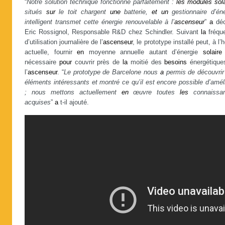
“
Notre solution technique fonctionne parfaitement :
les
modules
sol
situés
sur
le toit chargent
une
batterie,
et
un
gestionnaire d’éne
intelligent transmet cette énergie renouvelable à l’
ascenseur
”
a
déc
Eric Rossignol, Responsable R&D chez Schindler. Suivant
la
fréqu
d’utilisation journalière de l’
ascenseur
, le prototype installé peut, à l’
actuelle, fournir
en
moyenne annuelle autant d’énergie
solaire
nécessaire
pour
couvrir près de
la
moitié des
besoins
énergétique
l’
ascenseur
. “
Le prototype de Barcelone nous
a
permis de découvrir
éléments intéressants et montré ce qu’il est encore possible d’amél
; nous mettons actuellement
en
œuvre toutes
les
connaissa
acquises
”
a
t-il ajouté.