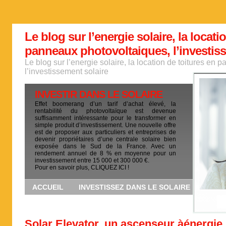
Le blog sur l’energie solaire, la locati
panneaux photovoltaiques, l’investis
Le blog sur l’energie solaire, la location de toitures en
l’investissement solaire
INVESTIR DANS LE SOLAIRE
Effet boomerang d’un tarif d’achat élevé, la
rentabilité du photovoltaïque est devenue
suffisamment intéressante pour le transformer en
simple produit d’investissement. Une nouvelle offre
est de proposer aux particuliers et entreprises de
devenir propriétaires d’une centrale solaire bien
exposée dans le Sud de la France. Avec un
rendement annuel de 8 % en moyenne pour un
investissement entre 15 000 et 300 000 €.
Pour en savoir plus, CLIQUEZ ICI !
ACCUEIL
INVESTISSEZ DANS LE SOLAIRE
Solar Elevator, un ascenseur àénergie