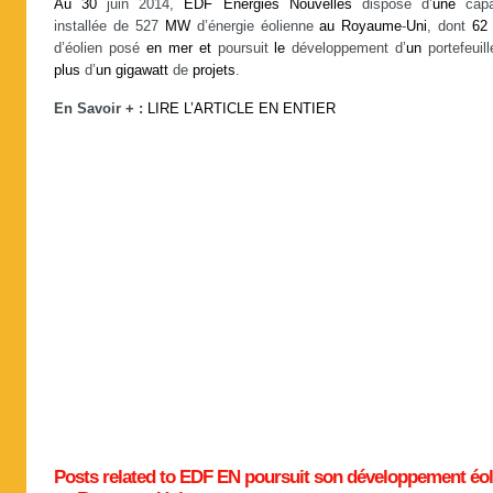
Au
30
juin 2014,
EDF
Energies
Nouvelles
dispose d’
une
capa
installée de 527
MW
d’énergie éolienne
au
Royaume
-
Uni
, dont
62
d’éolien posé
en
mer
et
poursuit
le
développement d’
un
portefeuil
plus
d’
un
gigawatt
de
projets
.
En Savoir + :
LIRE L’ARTICLE EN ENTIER
Posts related to EDF EN poursuit son développement éol