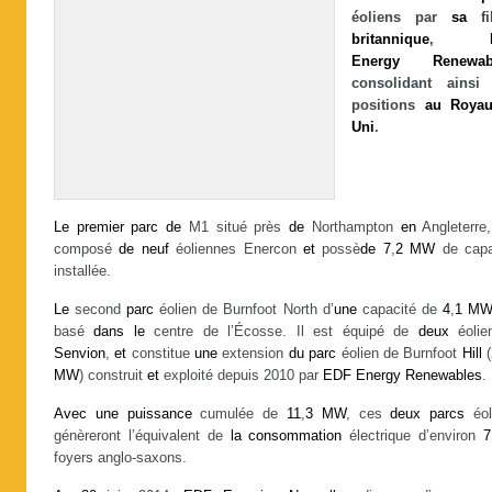
éoliens par
sa
fil
britannique
,
Energy
Renewab
consolidant ains
positions
au
Roya
Uni
.
Le
premier
parc
de
M1 situé près
de
Northampton
en
Angleterre,
composé
de
neuf
éoliennes Enercon
et
possè
de
7
,
2
MW
de capa
installée.
Le
second
parc
éolien de Burnfoot North d’
une
capacité de
4
,
1
M
basé
dans
le
centre de l’Écosse. Il est équipé de
deux
éolie
Senvion
,
et
constitue
une
extension
du
parc
éolien de Burnfoot
Hill
(
MW
) construit
et
exploité depuis 2010 par
EDF
Energy
Renewables
.
Avec
une
puissance
cumulée de
11
,
3
MW
, ces
deux
parcs
éol
génèreront l’équivalent de
la
consommation
électrique d’environ
7
foyers anglo-saxons.