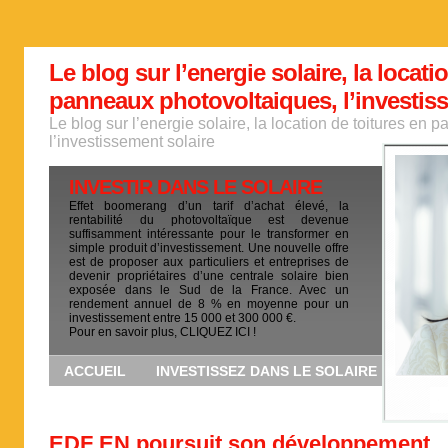
Le blog sur l’energie solaire, la locati
panneaux photovoltaiques, l’investis
Le blog sur l’energie solaire, la location de toitures en
l’investissement solaire
INVESTIR DANS LE SOLAIRE
Effet boomerang d’un tarif d’achat élevé, la
rentabilité du photovoltaïque est devenue
suffisamment intéressante pour le transformer en
simple produit d’investissement. Une nouvelle offre
est de proposer aux particuliers et entreprises de
devenir propriétaires d’une centrale solaire bien
exposée dans le Sud de la France. Avec un
rendement annuel de 8 % en moyenne pour un
investissement entre 15 000 et 300 000 €.
Pour en savoir plus, CLIQUEZ ICI !
ACCUEIL
INVESTISSEZ DANS LE SOLAIRE
EDF EN poursuit son développement