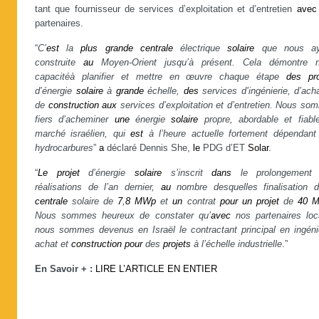
tant que fournisseur de services d’exploitation et d’entretien
avec
partenaires.
“
C’
est
la
plus
grande
centrale
électrique
solaire
que nous ay
construite
au
Moyen-Orient jusqu’à présent. Cela démontre n
capacitéà planifier et mettre en œuvre chaque étape
des
pr
d’énergie
solaire
à
grande
échelle,
des
services d’ingénierie, d’ach
de
construction
aux
services d’exploitation et d’entretien. Nous so
fiers d’acheminer
une
énergie
solaire
propre, abordable et fiab
marché israélien, qui
est
à l’heure actuelle fortement dépendant
hydrocarbures
”
a
déclaré Dennis She,
le
PDG d’ET
Solar
.
“
Le
projet
d’énergie
solaire
s’inscrit
dans
le prolongement
réalisations de l’an dernier,
au
nombre desquelles finalisation d
centrale
solaire de
7
,
8
MWp
et
un
contrat
pour
un
projet
de
40
Nous sommes heureux de constater qu’
avec
nos partenaires loc
nous sommes devenus en Israël le contractant principal en ingénie
achat et
construction
pour
des
projets
à l’échelle industrielle
.”
En Savoir + :
LIRE L’ARTICLE EN ENTIER