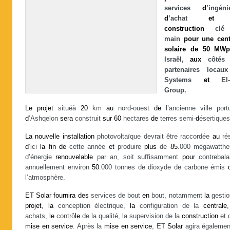
services
d
’ingéni
d
’achat
et
construction
cl
main
pour
une
cent
solaire
de
50
MW
Israël,
aux
côté
partenaires locau
Systems
et
El-
Group.
Le
projet
situéà
20
km
au
nord-ouest
de
l’ancienne ville portu
d
’Ashqelon
sera
construit
sur
60
hectares
de
terres semi-
d
ésertiques
La
nouvelle
installation
photovoltaïque devrait être raccordée
au
ré
d
’ici
la
fin
de
cette année
et
produire
plus
de
85
.000 mégawatthe
d’énergie
renouvelable
par an, soit suffisamment
pour
contrebala
annuellement environ
50
.000 tonnes de dioxyde de carbone émis
l’atmosphère.
ET
Solar
fournira
des
services de bout
en
bout, notamment
la
gestio
projet
,
la
conception électrique,
la
configuration de la
centrale
achats,
le
contrô
le
de la qualité, la supervision de la
construction
et 
mise
en
service
. Après la
mise
en
service
, ET
Solar
agira égalemen