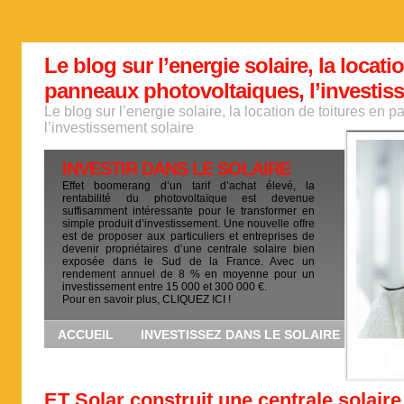
Le blog sur l’energie solaire, la locati
panneaux photovoltaiques, l’investis
Le blog sur l’energie solaire, la location de toitures en
l’investissement solaire
INVESTIR DANS LE SOLAIRE
Effet boomerang d’un tarif d’achat élevé, la
rentabilité du photovoltaïque est devenue
suffisamment intéressante pour le transformer en
simple produit d’investissement. Une nouvelle offre
est de proposer aux particuliers et entreprises de
devenir propriétaires d’une centrale solaire bien
exposée dans le Sud de la France. Avec un
rendement annuel de 8 % en moyenne pour un
investissement entre 15 000 et 300 000 €.
Pour en savoir plus, CLIQUEZ ICI !
ACCUEIL
INVESTISSEZ DANS LE SOLAIRE
ET Solar construit une centrale solaire