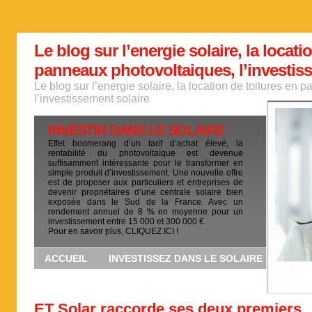
Le blog sur l’energie solaire, la locati
panneaux photovoltaiques, l’investis
Le blog sur l’energie solaire, la location de toitures en
l’investissement solaire
INVESTIR DANS LE SOLAIRE
Effet boomerang d’un tarif d’achat élevé, la
rentabilité du photovoltaïque est devenue
suffisamment intéressante pour le transformer en
simple produit d’investissement. Une nouvelle offre
est de proposer aux particuliers et entreprises de
devenir propriétaires d’une centrale solaire bien
exposée dans le Sud de la France. Avec un
rendement annuel de 8 % en moyenne pour un
investissement entre 15 000 et 300 000 €.
Pour en savoir plus, CLIQUEZ ICI !
ACCUEIL
INVESTISSEZ DANS LE SOLAIRE
ET Solar raccorde ses deux premiers