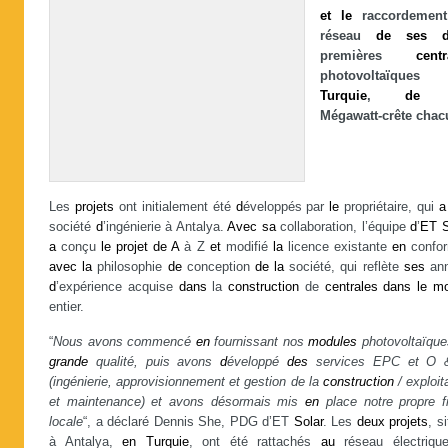
et
le
raccordeme
réseau
de
ses
premières
centr
photovoltaïque
Turquie
,
de
Mégawatt-crête chac
Les
projets
ont initialement été
d
éveloppés par
le
propriétaire, qui
a
société
d
’ingénierie à Antalya.
Avec
sa
collaboration, l’équipe
d
’
ET
a
conçu
le
projet
de
A
à Z
et
modifié
la
licence existante
en
confor
avec
la
philosophie
de
conception
de
la
société, qui reflète
ses
an
d
’expérience acquise
dans
la
construction
de
centrales
dans
le
m
entier.
“
Nous avons commencé
en
fournissant nos
modules
photovoltaïque
grande
qualité, puis avons
d
éveloppé
des
services EPC et O
(ingénierie, approvisionnement et gestion de la
construction
/ exploit
et maintenance) et avons désormais mis
en
place notre propre fi
locale
“, a déclaré Dennis She, PDG d’ET
Solar
. Les
deux
projets
, s
à Antalya,
en
Turquie
, ont été rattachés
au
réseau électrique