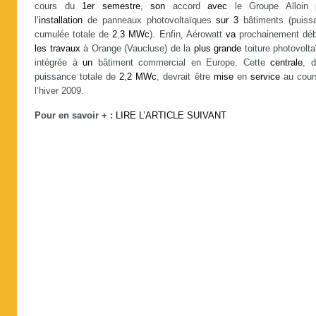
cours du
1er
semestre
,
son
accord
avec
le Groupe Alloin
l’
installation
de panneaux photovoltaïques
sur
3
bâtiments (puiss
cumulée totale de
2
,
3
MWc
). Enfin, Aérowatt
va
prochainement déb
les
travaux
à Orange (Vaucluse) de la
plus
grande
toiture photovolt
intégrée à
un
bâtiment commercial en Europe. Cette
centrale
, d
puissance totale de
2
,
2
MWc
, devrait être
mise
en
service
au cour
l’hiver 2009.
Pour en savoir + :
LIRE L’ARTICLE SUIVANT