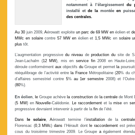
notamment à l’élargissement
du
installé et
de
la
montée
en
puiss
des
centrales
.
Au
30
juin 2009,
A
érowatt exploite
un
parc
de
69
MW
en
éolien et
d
MWc
en
solaire
contre
57
MW
en
éolien et
1
,
5
MWc
en
solaire
u
plus
tôt.
L’augmentation progressive
du
niveau
de
production
du
site de Sa
Jean-Lachalm (
12
MW
), mis en
service
fin
2008 en Haute-Loir
déroule conformément
aux
objectifs
du
Groupe et permet
la
poursui
rééquilibrage de l’activité entre
la
France
Métropolitaine (
20
% du chi
d’affaires semestriel contre
5
%
au
1er
semestre
2008) et l’Outre
(
80
%).
En éolien
,
le
Groupe achève
la
construction
de
la
centrale
de Mont 
(
5
MW
) en
Nouvelle
-Calédonie.
Le
raccordement
et la
mise
en
se
progressive devraient intervenir à partir de la
fin
de l’été.
Dans
le
solaire
,
A
érowatt termine l’
installation
de la
centrale
Florensac (
0
,
3
MWc
)
dans
l’Hérault dont
le
raccordement
est pré
cous du troisième trimestre 2009. Le Groupe
a
également étend