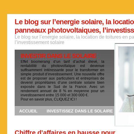
Le blog sur l’energie solaire, la locati
panneaux photovoltaiques, l’investis
Le blog sur l’energie solaire, la location de toitures en
l’investissement solaire
INVESTIR DANS LE SOLAIRE
Effet boomerang d’un tarif d’achat élevé, la
rentabilité du photovoltaïque est devenue
suffisamment intéressante pour le transformer en
simple produit d’investissement. Une nouvelle offre
est de proposer aux particuliers et entreprises de
devenir propriétaires d’une centrale solaire bien
exposée dans le Sud de la France. Avec un
rendement annuel de 8 % en moyenne pour un
investissement entre 15 000 et 300 000 €.
Pour en savoir plus, CLIQUEZ ICI !
ACCUEIL
INVESTISSEZ DANS LE SOLAIRE
Chiffre d’affaires en hausse pour