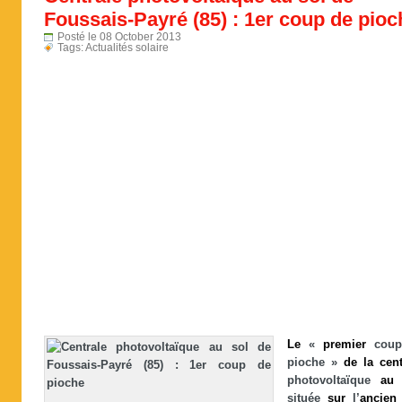
Foussais-Payré (85) : 1er coup de pioc
Posté le 08 October 2013
Tags:
Actualités solaire
Le
«
premier
cou
pioche »
de
la
cent
photovoltaïque
au
située
sur
l’
ancien