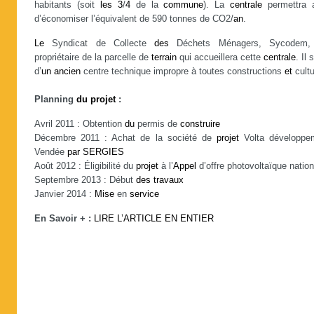
habitants (soit
les
3
/
4
de la
commune
). La
centrale
permettra a
d’économiser l’équivalent de 590 tonnes de CO2/
an
.
Le
Syndicat de Collecte
des
Déchets Ménagers, Sycodem,
propriétaire de la parcelle de
terrain
qui accueillera cette
centrale
. Il 
d’
un
ancien
centre technique impropre à toutes constructions
et
cultu
Planning
du
projet
:
Avril 2011 : Obtention
du
permis de
construire
Décembre 2011 : Achat de la société de
projet
Volta développe
Vendée
par
SERGIES
Août 2012 : Éligibilité du
projet
à l’
Appel
d’offre photovoltaïque nation
Septembre 2013 : Début
des
travaux
Janvier 2014 :
Mise
en
service
En Savoir + :
LIRE L’ARTICLE EN ENTIER