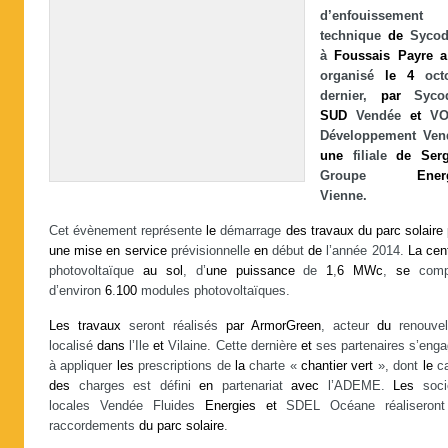
d’enfouissement
technique
de
Sycod
à
Foussais
Payre
a
organisé
le
4
octo
dernier,
par
Syco
SUD
Vendée
et
VO
Développement Ven
une
filiale
de
Serg
Groupe
Ener
Vienne.
Cet évènement représente
le
démarrage
des
travaux
du
parc
solaire
une
mise
en
service
prévisionnelle
en
début
de
l’année 2014.
La
cen
photovoltaïque
au
sol
, d’
une
puissance
de
1
,
6
MWc
,
se
comp
d’environ
6
.
100
modules photovoltaïques.
Les
travaux
seront réalisés
par
ArmorGreen
, acteur
du
renouvel
localisé
dans
l’Ile
et
Vilaine. Cette dernière
et
ses partenaires s’enga
à appliquer
les
prescriptions de
la
charte «
chantier
vert
», dont
le
ca
des
charges est défini
en
partenariat
avec
l’ADEME.
Les
soci
locales Vendée Fluides
Energies
et
SDEL Océane réaliseron
raccordements
du
parc
solaire
.