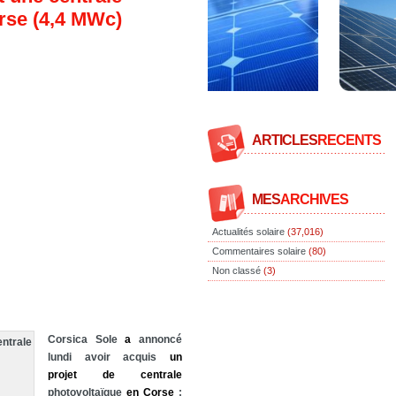
rse (4,4 MWc)
ARTICLES
RECENTS
MES
ARCHIVES
Actualités solaire
(37,016)
Commentaires solaire
(80)
Non classé
(3)
Corsica Sole
a
annoncé
lundi avoir acquis
un
projet
de
centrale
photovoltaïque
en
Corse
: