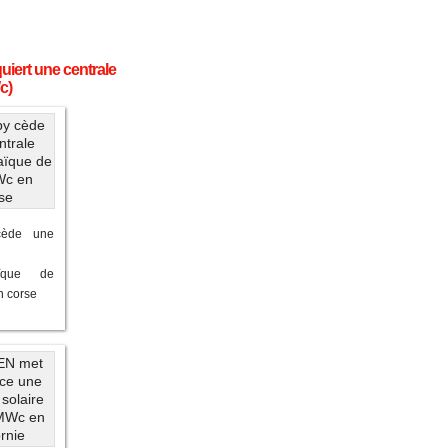
uiert une centrale
c)
cède une
taïque de
n corse