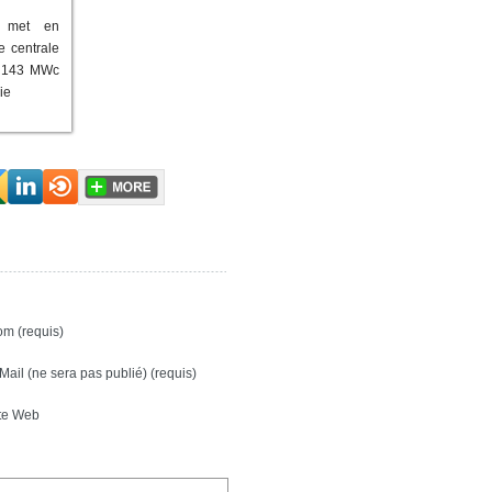
 met en
e centrale
e 143 MWc
ie
m (requis)
Mail (ne sera pas publié) (requis)
te Web