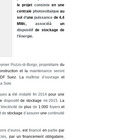
le
projet
consiste
en
une
centrale
photovoltaïque
au
sol
d’
une
puissance
de
4
,
4
MWc
, associéà
un
dispositif
de
stockage
de
l’énergie.
ynier Pozzo-di-Borgo, propriétaire
du
onstruction
et
la
maintenance seront
DF
Suez
.
La
maîtrise d’ouvrage
et
a Sole.
ïques
a
été installé fin 2014
pour
une
le
dispositif
de
stockage
mi-2015.
La
électricité de
plus
de
1
.
000
foyers
et
nt de
stockage
d’assurer
une
continuité
ions d’euros,
est
financé
en
partie
par
ciés,
par
un
financement
obligataire
,