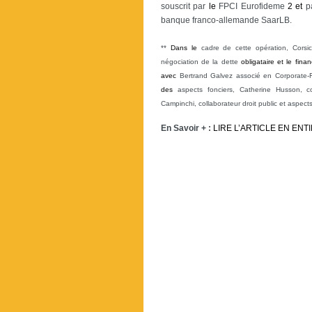
souscrit par
le
FPCI Eurofideme
2
et
p
banque franco-allemande SaarLB.
**
Dans
le
cadre de cette opération, Corsic
négociation de la dette
obligataire
et
le
fina
avec
Bertrand Galvez associé en Corporate-F
des
aspects fonciers, Catherine Husson, col
Campinchi, collaborateur droit public et aspect
En Savoir + :
LIRE L’ARTICLE EN ENT