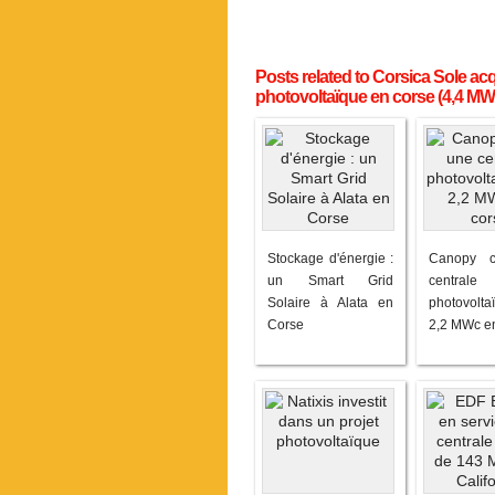
Posts related to Corsica Sole acq
photovoltaïque en corse (4,4 MW
Stockage d'énergie :
Canopy 
un Smart Grid
centrale
Solaire à Alata en
photovol
Corse
2,2 MWc e