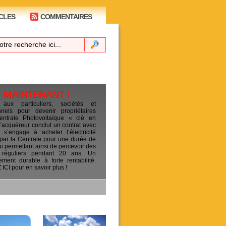
CLES
COMMENTAIRES
T MAINTENANT !
 aux particuliers, sociétés et
ionnels pour devenir propriétaires
entrale Photovoltaïque « clé en
L’acquéreur conclut un contrat avec
s’engage à acheter l’électricité
 par la Centrale pour une durée de
ui permettant ainsi de percevoir des
 réguliers pendant 20 ans. Un
sement durable à forte rentabilité.
CI pour en savoir plus !