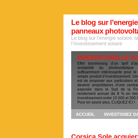
Le blog sur l’energie
panneaux photovoltai
Le blog sur l’energie solaire, 
l’investissement solaire
INVESTIR DANS LE S
Effet boomerang d’un tarif d’a
rentabilité du photovoltaïqu
suffisamment intéressante pour le
simple produit d’investissement. Un
est de proposer aux particuliers et
devenir propriétaires d’une centra
exposée dans le Sud de la Fr
rendement annuel de 8 % en mo
investissement entre 15 000 et 300 
Pour en savoir plus, CLIQUEZ ICI !
ACCUEIL
INVESTISSEZ D
Corsica Sole acquier