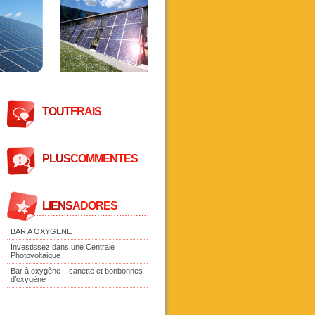
TOUT
FRAIS
PLUS
COMMENTES
LIENS
ADORES
BAR A OXYGENE
Investissez dans une Centrale
Photovoltaique
Bar à oxygène – canette et bonbonnes
d’oxygène