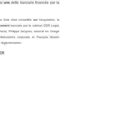
ar
une
dette bancaire financée par la
a Sole était conseillée
sur
l’acquisition, la
ncement
bancaire par le cabinet CGR Legal,
iscal, Philippe Jacques, associé en charge
laboratrice corporate et François Versini-
s réglementaires.
IER