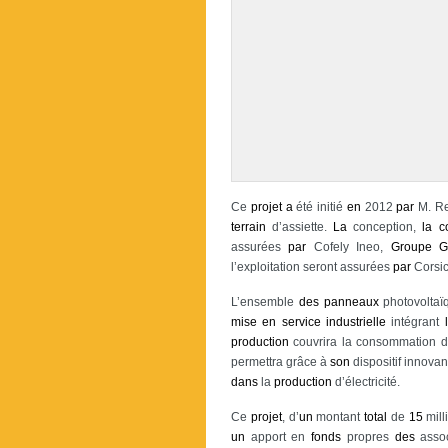
Ce
projet
a
été initié
en
2012
par
M. Re
terrain
d’assiette.
La
conception,
la
c
assurées
par
Cofely Ineo,
Groupe
G
l’exploitation seront assurées
par
Corsic
L’ensemble
des
panneaux
photovolta
mise
en
service
industrielle
intégrant
production
couvrira la consommation d’
permettra grâce à
son
dispositif innova
dans
la
production
d’électricité.
Ce
projet
, d’
un
montant
total
de
15
mill
un
apport en
fonds
propres
des
asso