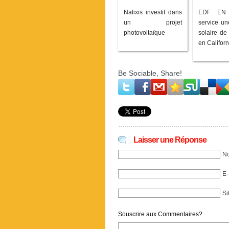
Natixis investit dans
EDF EN
un projet
service un
photovoltaïque
solaire d
en Californ
Be Sociable, Share!
Laisser une Réponse
No
E-
Si
Souscrire aux Commentaires?