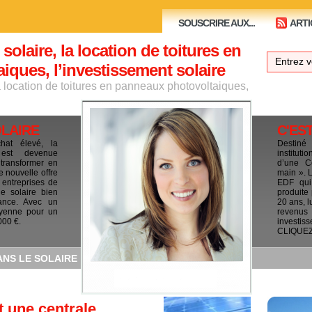
SOUSCRIRE AUX...
ARTI
 solaire, la location de toitures en
ques, l’investissement solaire
la location de toitures en panneaux photovoltaiques,
OLAIRE
C'ES
chat élevé, la
Destiné
e est devenue
institut
 transformer en
d’une C
e nouvelle offre
main ». 
 entreprises de
EDF qui 
le solaire bien
produite
ance. Avec un
20 ans, l
yenne pour un
revenus
000 €.
investis
CLIQUEZ I
ANS LE SOLAIRE
t une centrale