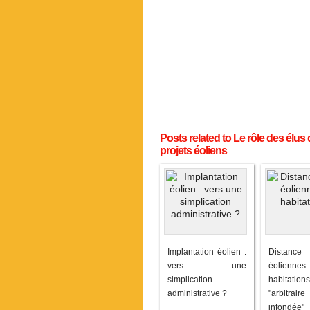
Posts related to Le rôle des élu
projets éoliens
Implantation éolien :
Distanc
vers une
éolien
simplication
habita
administrative ?
"arbitr
infondée"