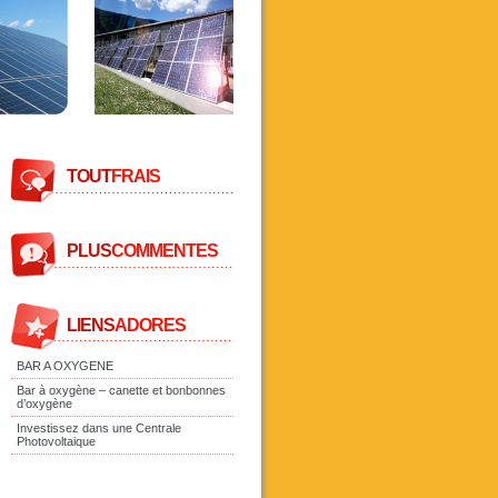
TOUT
FRAIS
PLUS
COMMENTES
LIENS
ADORES
BAR A OXYGENE
Bar à oxygène – canette et bonbonnes
d’oxygène
Investissez dans une Centrale
Photovoltaique