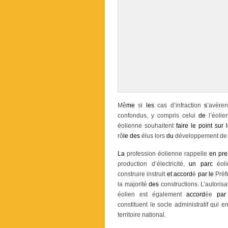
Mê
me
si
les
cas d’infraction
s
’avèren
confondus, y compris celui
de
l’éolie
éolienne souhaitent
faire
le
point
sur
rô
le
des
élus lors
du
développement d
La
profession éolienne rappelle
en
pre
production d’électricité,
un
parc
éoli
construire instruit
et
accord
é
par
le
Préf
la majorité
des
constructions. L’autori
éolien est également
accord
ée
par
constituent le socle administratif qui e
territoire national.