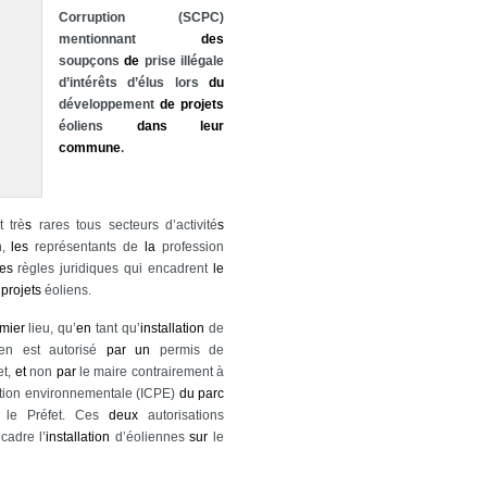
Corruption (SCPC)
mentionnant
des
soupçons
de
prise illégale
d’intérêts d’élus lors
du
développement
de
projets
éoliens
dans
leur
commune
.
t trè
s
rares tous secteurs d’activité
s
n,
les
représentants de
la
profession
les
règles juridiques qui encadrent
le
e
projets
éoliens.
mier
lieu, qu’
en
tant qu’
installation
de
en est autorisé
par
un
permis de
et,
et
non
par
le maire contrairement à
sation environnementale (ICPE)
du
parc
le Préfet. Ces
deux
autorisations
ncadre l’
installation
d’éoliennes
sur
le