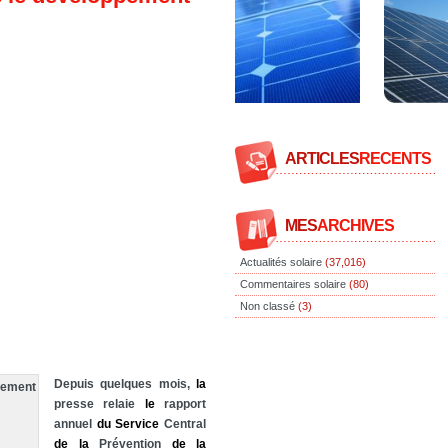
ARTICLES
RECENTS
MES
ARCHIVES
Actualités solaire
(37,016)
Commentaires solaire
(80)
Non classé
(3)
Depuis quelques mois,
la
presse relaie
le
rapport
annuel
du
Service
Central
de
la
Prévention
de
la