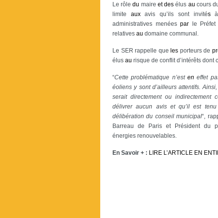
Le rôle
du
maire
et
des
élus
au
cours d
limite
aux
avis qu’ils sont invité
s
à
administratives menées
par
le Préfe
relatives
au
domaine communal.
Le SER rappelle que
les
porteurs de
pr
élus
au
risque de conflit d’intérêts dont
“
Cette problématique n’est
en
effet p
éoliens y sont d’ailleurs attentifs. Ainsi
serait directement ou indirectement
délivrer aucun avis et qu’il est te
délibération du conseil municipal
“, ra
Barreau de Paris et Président du p
énergies renouvelables.
En Savoir + :
LIRE L’ARTICLE EN ENT