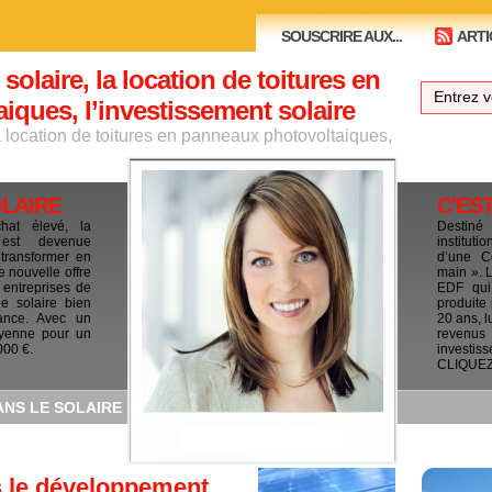
SOUSCRIRE AUX...
ARTI
 solaire, la location de toitures en
ques, l’investissement solaire
la location de toitures en panneaux photovoltaiques,
OLAIRE
C'ES
chat élevé, la
Destiné
e est devenue
institut
 transformer en
d’une C
e nouvelle offre
main ». 
 entreprises de
EDF qui 
le solaire bien
produite
ance. Avec un
20 ans, l
yenne pour un
revenus
000 €.
investis
CLIQUEZ I
ANS LE SOLAIRE
s le développement