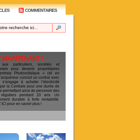
CLES
COMMENTAIRES
T MAINTENANT !
 aux particuliers, sociétés et
ionnels pour devenir propriétaires
entrale Photovoltaïque « clé en
L’acquéreur conclut un contrat avec
s’engage à acheter l’électricité
 par la Centrale pour une durée de
ui permettant ainsi de percevoir des
 réguliers pendant 20 ans. Un
sement durable à forte rentabilité.
CI pour en savoir plus !