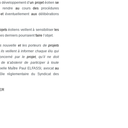
u développement d’
un
projet
éolien
se
 rendre
au
cours
des
procédures
t
et
éventuellement
aux
délibérations
ojets
éoliens veillent à sensibiliser
les
 ces derniers pourraient
faire
l’objet.
as nouvelle
et
les porteurs de
projets
, ils veillent à informer chaque élu qui
 concerné par le
projet
, qu’il ne doit
nu de
s
’abstenir de participer à toute
ppelle Maître Paul ELFASSI, avocat
au
ôle réglementaire du Syndicat des
IER