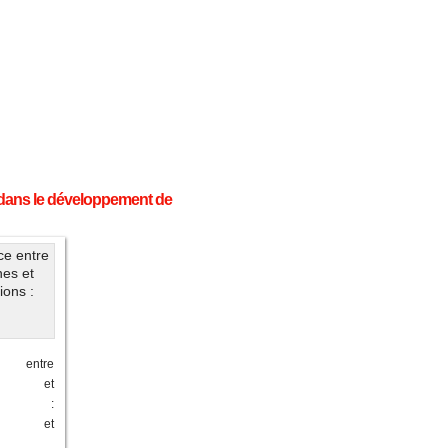
s dans le développement de
e entre
nes et
tions :
aire et