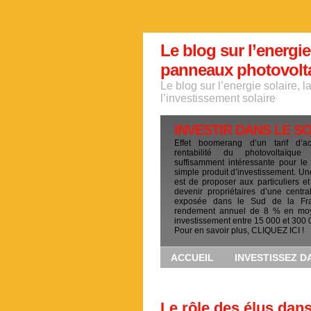
Le blog sur l’energie
panneaux photovoltai
Le blog sur l’energie solaire, 
l’investissement solaire
INVESTIR DANS LE S
Effet boomerang d’un tarif d’a
rentabilité du photovoltaïqu
suffisamment intéressante pour le
simple produit d’investissement. Un
est de proposer aux particuliers et
devenir propriétaires d’une centra
exposée dans le Sud de la Fr
rendement annuel de 8 % en mo
investissement entre 15 000 et 300 
Pour en savoir plus, CLIQUEZ ICI !
ACCUEIL
INVESTISSEZ D
Le rôle des élus dan