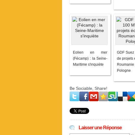
Eolien en mer
GDF Suez
(Fécamp) : la Seine-
de projets 
Maritime s'inquiète
Roumani
Pologne
Be Sociable, Share!
Laisser une Réponse