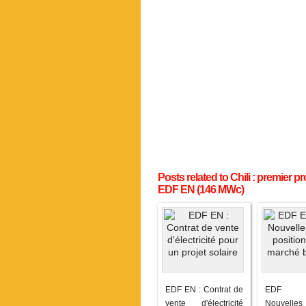
Posts related to Chili : premier pr
EDF EN (146 MWc)
EDF EN : Contrat de
EDF En
vente d'électricité
Nouvell