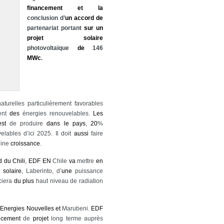
financement
et
la
conclusion d’
un
accord
de
partenariat portant
sur
un
projet
solaire
photovoltaïque
de
146
MWc
.
aturelles particulièrement favorables
ent
des
énergies renouvelables.
Les
est
de produire
dans
le
pays
,
20
%
lables d’ici 2025. Il doit
aussi
faire
eine
croissance
.
d
du
Chili
,
EDF
EN
Chile
va
mettre
en
solaire
, Laberinto, d’
une
puissance
ciera
du
plus
haut niveau de radiation
Energies
Nouvelles
et
Marubeni.
EDF
ncement
de
projet
long terme auprès