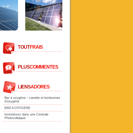
TOUT
FRAIS
PLUS
COMMENTES
LIENS
ADORES
Bar à oxygène – canette et bonbonnes
d’oxygène
BAR A OXYGENE
Investissez dans une Centrale
Photovoltaique