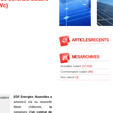
Wc)
ARTICLES
RECENTS
MES
ARCHIVES
Actualités solaire
(37,016)
Commentaires solaire
(80)
Non classé
(3)
EDF
Energies
Nouvelles
a
annoncé via sa nouvelle
filiale chilienne,
la
signature d’
un
contrat
de