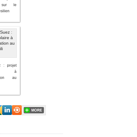
n sur le
silien
 : projet
ire à
ation au