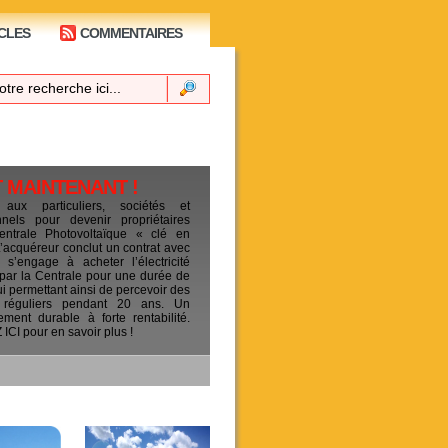
CLES
COMMENTAIRES
T MAINTENANT !
 aux particuliers, sociétés et
ionnels pour devenir propriétaires
entrale Photovoltaïque « clé en
L’acquéreur conclut un contrat avec
s’engage à acheter l’électricité
 par la Centrale pour une durée de
ui permettant ainsi de percevoir des
 réguliers pendant 20 ans. Un
sement durable à forte rentabilité.
CI pour en savoir plus !