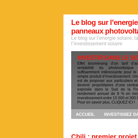
Le blog sur l’energie
panneaux photovoltai
Le blog sur l’energie solaire, 
l’investissement solaire
INVESTIR DANS LE S
Effet boomerang d’un tarif d’a
rentabilité du photovoltaïqu
suffisamment intéressante pour le
simple produit d’investissement. Un
est de proposer aux particuliers et
devenir propriétaires d’une centra
exposée dans le Sud de la Fr
rendement annuel de 8 % en mo
investissement entre 15 000 et 300 
Pour en savoir plus, CLIQUEZ ICI !
ACCUEIL
INVESTISSEZ D
Chili : premier projet