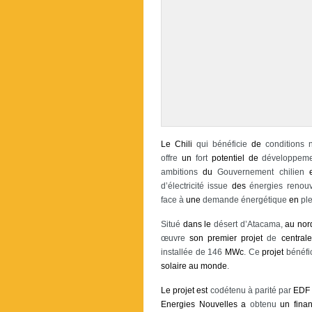
Le
Chili
qui bénéficie
de
conditions n
offre
un
fort
potentiel
de
développem
ambitions
du
Gouvernement chilien
d’électricité issue
des
énergies renouve
face à
une
demande énergétique
en
pl
Situé
dans
le
désert d’Atacama,
au
nor
œuvre
son
premier
projet
de
centrale
installée de 146
MWc
. Ce
projet
bénéfi
solaire
au
monde
.
Le
projet
est
codétenu à parité par
EDF
Energies
Nouvelles
a
obtenu
un
fina