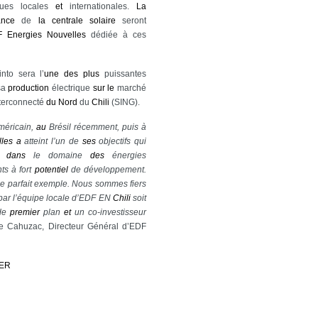
ques locales
et
internationales.
La
ance
de
la
centrale
solaire
seront
F
Energies
Nouvelles
dédiée à ces
into sera l’
une
des
plus
puissantes
sa
production
électrique
sur
le
marché
terconnecté
du
Nord
du
Chili
(SING).
méricain,
au
Brésil récemment, puis à
les
a
atteint l’un de
ses
objectifs qui
té
dans
le domaine
des
énergies
s à fort
potentiel
de développement.
e parfait exemple. Nous sommes fiers
é par l’équipe locale d’EDF EN
Chili
soit
 de
premier
plan
et
un co-investisseur
 Cahuzac, Directeur Général d’EDF
IER