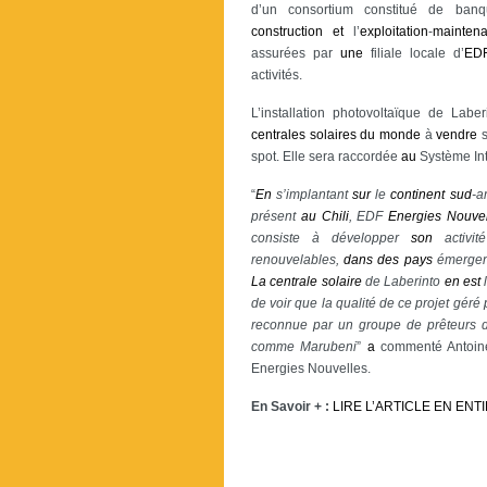
d’un consortium constitué de ban
construction
et
l’
exploitation
-
mainten
assurées par
une
filiale locale d’
ED
activités.
L’installation photovoltaïque de Laber
centrales
solaires
du
monde
à
vendre
spot. Elle sera raccordée
au
Système In
“
En
s’implantant
sur
le
continent
sud
-a
présent
au
Chili
, EDF
Energies
Nouvel
consiste à développer
son
activi
renouvelables,
dans
des
pays
émergent
La
centrale
solaire
de Laberinto
en
est
l
de voir que la qualité de ce projet gér
reconnue par un groupe de prêteurs
comme Marubeni
”
a
commenté Antoine
Energies Nouvelles.
En Savoir + :
LIRE L’ARTICLE EN ENT