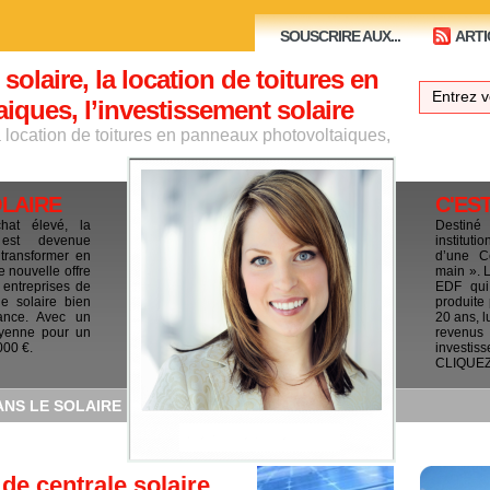
SOUSCRIRE AUX...
ARTI
 solaire, la location de toitures en
ques, l’investissement solaire
la location de toitures en panneaux photovoltaiques,
OLAIRE
C'ES
chat élevé, la
Destiné
e est devenue
institut
 transformer en
d’une C
e nouvelle offre
main ». 
 entreprises de
EDF qui 
le solaire bien
produite
ance. Avec un
20 ans, l
yenne pour un
revenus
000 €.
investis
CLIQUEZ I
ANS LE SOLAIRE
 de centrale solaire