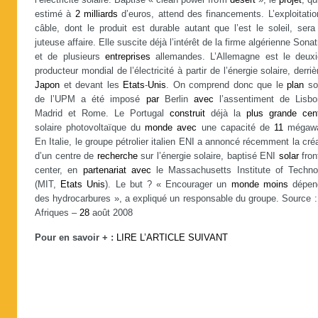
l’électricité solaire. Baptisé « clean power from
desert
», le
projet
, qu
estimé à
2
milliards
d’euros, attend des financements. L’exploitati
câble, dont le produit est durable autant que l’est le soleil, ser
juteuse affaire. Elle suscite déjà l’intérêt de la firme algérienne Sona
et de plusieurs
entreprises
allemandes. L’Allemagne est le deuxi
producteur mondial de l’électricité à partir de l’énergie solaire, derriè
Japon
et devant les
Etats
-
Unis
. On comprend donc que le
plan
sol
de l’UPM a été imposé
par
Berlin
avec
l’assentiment de Lisbo
Madrid et Rome. Le Portugal
construit
déjà la
plus
grande
cen
solaire photovoltaïque du
monde
avec
une capacité de
11
mégawa
En Italie, le groupe pétrolier italien ENI a annoncé récemment la cré
d’un centre de
recherche
sur l’énergie solaire, baptisé ENI
solar
fron
center, en
partenariat
avec
le Massachusetts Institute of Techno
(MIT,
Etats
Unis
). Le but ? « Encourager un
monde
moins
dépen
des hydrocarbures », a expliqué un responsable du groupe. Source :
Afriques –
28
août 2008
Pour en savoir + :
LIRE L’ARTICLE SUIVANT