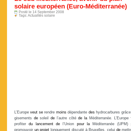
solaire européen (Euro-Méditerranée)
Posté le 14 September 2008
Tags:
Actualités solaire
L’Europe
veut
se
rendre
moins
dépendante
des
hydrocarbures grâc
gisements
de
soleil
de
l’autre côté
de
la
Méditerranée. L’Europe
profiter
du
lancement
de
l’Union
pour
la
Méditerranée (UPM)
promouvoir
un
projet
longuement discuté à Bruxelles, celui
de
mett