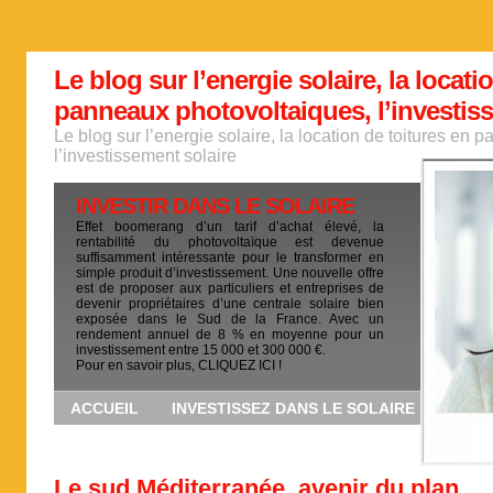
Le blog sur l’energie solaire, la locati
panneaux photovoltaiques, l’investis
Le blog sur l’energie solaire, la location de toitures en
l’investissement solaire
INVESTIR DANS LE SOLAIRE
Effet boomerang d’un tarif d’achat élevé, la
rentabilité du photovoltaïque est devenue
suffisamment intéressante pour le transformer en
simple produit d’investissement. Une nouvelle offre
est de proposer aux particuliers et entreprises de
devenir propriétaires d’une centrale solaire bien
exposée dans le Sud de la France. Avec un
rendement annuel de 8 % en moyenne pour un
investissement entre 15 000 et 300 000 €.
Pour en savoir plus, CLIQUEZ ICI !
ACCUEIL
INVESTISSEZ DANS LE SOLAIRE
Le sud Méditerranée, avenir du plan