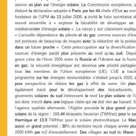
oeuvre
un
plan
sur
l’énergie
solaire
.
La
Commission européenne, 
élaboré
la
déclaration adoptée à
Paris
par
les
44
chefs d’Etat
au
som
fondateur de l’UPM
du
13
juillet 2008,
a
invité
le
futur secrétariat 
nouvel ensemble à « explorer
la
faisabilité de développer
un
méditerrané
en
d’énergie
solaire
». La raison y est clairement expliq
« L’actuelle dépendance
du
pétrole
et
du
gaz
comme sources d’éne
est porteuse de beaucoup de risques
avec
la réduction de la produ
dans
un
future
proche
». Cette préoccupation
sur
la diversificatio
sources d’énergie paraît
plus
présente
au
nord qu’
au
sud
. Depui
grave crise de l’hiver 2005 entre la
Russie
et
l’Ukraine
sur
la fourn
en
gaz
, la sécurité énergétique est devenue
une
priorité partagé
tous
les
membres de l’Union européenne (UE). L’UE
a
tra
programme
sur
les
énergies renouvelables s’étalant jusqu’à 2020,
pour
perspective de réduire
les
gaz
à effet de serre. Un
plan
également tracé
pour
le
développement
des
biocarburants
gisements
solaires
du
sud
intéressent
le
nord
Le
plan
solaire
de l
est donc inscrit
dans
une
logique claire qui
ne
doit rien
au
hasard. S
l’agence spatiale allemande, l’Algérie possède
le
plus
grand
gise
solaire
de la région : 169,
44
térawatts heure/an (TWH/an)
pour
le
so
thermique
et
13
,
9
TWH/an pour le solaire photovoltaïque. Le
Mar
aussi
un
grand
potentiel :
30
% du territoire reçoit chaque année
plu
2000 kWh
par
m2 d’ensoleillement.
Des
villages
au
sud
du
Maroc