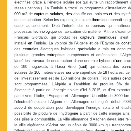
électrifiés grâce à l’énergie solaire (ce qui évite un raccordement
réseau national). La Tunisie
a
tracé un programme d’installation 
000
m2 de
capteurs
solaires
,
des
chauffe-eau
solaires
et
des syst
de climatisation. Selon les experts, le solaire
thermique
connaît un
g
essor actuellement. D’où l’intérêt des
entreprises
qui maîtrisen
processus
technologique
de fabrication du matériel. A titre d’exempl
Français Giordano, qui produit les
capteurs
thermiques
, s’est 
installé
en
Tunisie. La volonté de l’Algérie
et
de l’Egypte de
const
des
centrales
électriques hybrides
gaz
/solaire a mis
en
concurr
plusieurs grandes
entreprises
européennes et américaines. L’Algér
lancé les travaux de construction d’
une
centrale
hybride
d’
une
capa
de 180 megawatts à Hassi Rmel (
sud
) qui utilisera des
pann
solaires
de
100
mètres étalés
sur
une
superficie de
18
hectares. Le 
de l’investissement est de 150 millions de dollars. Trois autres
cent
sont programmées. L’Algérie a l’ambition de produire
5
% d
électricité à partir de l’énergie solaire d’ici à 2015, et d’en exporte
partie vers l’Italie, l’Espagne et l’Allemagne. Un câble de 3000 km
l’électricité solaire L’Algérie et l’Allemagne ont signé, début 200
accord
de coopération pour développer l’énergie solaire et étudie
possibilité de produire de l’hydrogè
ne
à partir de cette énergie ains
des piles à combustible. La ville allemande d’Aachen devra être rel
la ville algérienne d’Adrar
par
un câble de 3000 km qui transporter