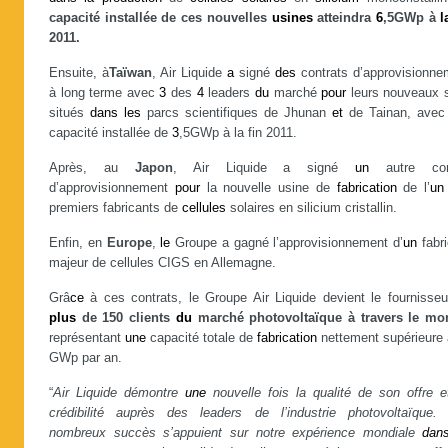
capacité installée de ces nouvelles
usines
atteindra
6
,5GWp à
l
2011.
Ensuite, à
Taïwan
, Air Liquide
a
signé
des
contrats d’approvisionne
à long terme avec
3
des
4
leaders
du
marché
pour
leurs nouveaux s
situés
dans
les
parcs scientifiques de Jhunan
et
de Tainan, ave
capacité installée de
3
,5GWp à la fin 2011.
Après, au
Japon
, Air Liquide a signé
un
autre con
d’approvisionnement
pour
la nouvelle usine de
fabrication
de l’
un
premiers fabricants de
cellules
solaires en silicium cristallin.
Enfin, en
Europe
,
le
Groupe a gagné l’approvisionnement d’
un
fabri
majeur de cellules CIGS en Allemagne.
Grâ
ce
à ces contrats, le Groupe Air Liquide devient le fournisseu
plus
de 150 clients
du
marché photovoltaïque à travers le mo
représentant
une
capacité totale de
fabrication
nettement supérieure
GWp par an.
“
Air Liquide démontre
une
nouvelle fois la qualité de son offre e
crédibilité auprès des leaders de l’industrie photovoltaïque.
nombreux succès s’appuient sur notre expérience mondiale
dan