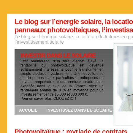
Le blog sur l’energie solaire, la locati
panneaux photovoltaiques, l’investis
Le blog sur l’energie solaire, la location de toitures en
l’investissement solaire
INVESTIR DANS LE SOLAIRE
Effet boomerang d’un tarif d’achat élevé, la
rentabilité du photovoltaïque est devenue
suffisamment intéressante pour le transformer en
simple produit d’investissement. Une nouvelle offre
est de proposer aux particuliers et entreprises de
devenir propriétaires d’une centrale solaire bien
exposée dans le Sud de la France. Avec un
rendement annuel de 8 % en moyenne pour un
investissement entre 15 000 et 300 000 €.
Pour en savoir plus, CLIQUEZ ICI !
ACCUEIL
INVESTISSEZ DANS LE SOLAIRE
Photovoltaïque : myriade de contrats