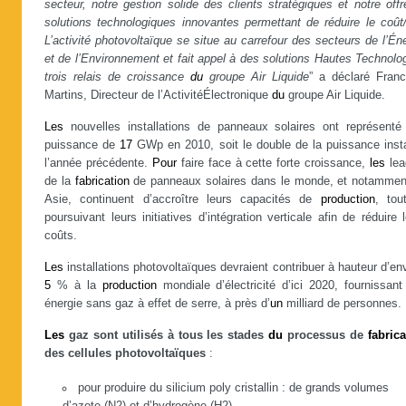
secteur, notre gestion solide des clients stratégiques et notre off
solutions technologiques innovantes permettant de réduire le coût
L’activité photovoltaïque se situe au carrefour des secteurs de l’Én
et de l’Environnement et fait appel à des solutions Hautes Technolo
trois relais de croissance
du
groupe Air Liquide
” a déclaré Franc
Martins, Directeur de l’ActivitéÉlectronique
du
groupe Air Liquide.
Les
nouvelles installations de panneaux solaires ont représent
puissance de
17
GWp en 2010, soit le double de la puissance insta
l’année précédente.
Pour
faire face à cette forte croissance,
les
lea
de la
fabrication
de panneaux solaires dans le monde, et notammen
Asie, continuent d’accroître leurs capacités de
production
, tou
poursuivant leurs initiatives d’intégration verticale afin de réduire 
coûts.
Les
installations photovoltaïques devraient contribuer à hauteur d’en
5
% à la
production
mondiale d’électricité d’ici 2020, fournissan
énergie sans gaz à effet de serre, à près d’
un
milliard de personnes.
Les
gaz sont utilisés à tous les stades
du
processus de
fabric
des cellules photovoltaïques
:
pour produire du silicium poly cristallin : de grands volumes