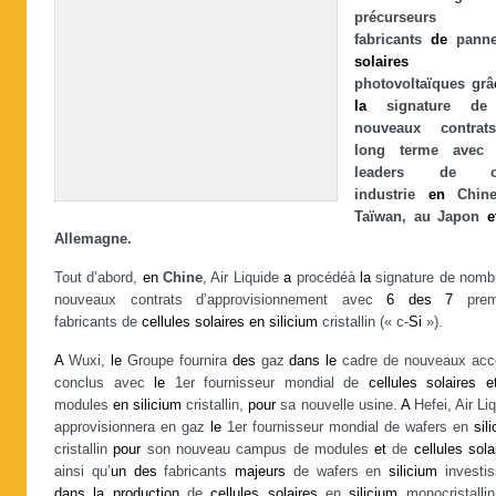
précurseurs 
fabricants
de
panne
solaires
photovoltaïques grâ
la
signature d
nouveaux contrat
long terme ave
leaders de ce
industrie
en
Chine
Taïwan, au Japon
e
Allemagne.
Tout d’abord,
en
Chine
, Air Liquide
a
procédéà
la
signature de nomb
nouveaux contrats d’approvisionnement avec
6
des
7
prem
fabricants de
cellules
solaires
en
silicium
cristallin (« c-
Si
»).
A
Wuxi,
le
Groupe fournira
des
gaz
dans
le
cadre de nouveaux acc
conclus avec
le
1er fournisseur mondial de
cellules
solaires
e
modules
en
silicium
cristallin,
pour
sa nouvelle usine.
A
Hefei, Air Li
approvisionnera en gaz
le
1er fournisseur mondial de wafers en
sil
cristallin
pour
son nouveau campus de modules
et
de
cellules
sola
ainsi qu’
un
des
fabricants
majeurs
de wafers en
silicium
investis
dans
la
production
de
cellules
solaires
en
silicium
monocristallin