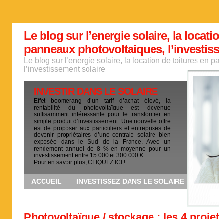
Le blog sur l’energie solaire, la locati
panneaux photovoltaiques, l’investis
Le blog sur l’energie solaire, la location de toitures en
l’investissement solaire
INVESTIR DANS LE SOLAIRE
Effet boomerang d’un tarif d’achat élevé, la
rentabilité du photovoltaïque est devenue
suffisamment intéressante pour le transformer en
simple produit d’investissement. Une nouvelle offre
est de proposer aux particuliers et entreprises de
devenir propriétaires d’une centrale solaire bien
exposée dans le Sud de la France. Avec un
rendement annuel de 8 % en moyenne pour un
investissement entre 15 000 et 300 000 €.
Pour en savoir plus, CLIQUEZ ICI !
ACCUEIL
INVESTISSEZ DANS LE SOLAIRE
Photovoltaïque / stockage : les 4 projet