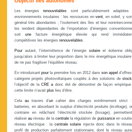
Objectif îles autonomes
Les énergies
renouvelables
sont particulièrement adaptée
environnements insulaires : les ressources en
vent
, en soleil, y so
général très abondantes ; l’isolement des îles et leur noninterconn
les rendent dépendantes de l’importation d’énergies conventionnel
soit
une
facture énergétique élevée qui rend immédiate
compétitives les énergies
renouvelables
.
Pour
autant, l’intermittence de l’énergie
solaire
et éolienne oblig
jusqu’alors à limiter leur proportion dans le mix énergétique insulaire
de ne pas fragiliser l’équilibre réseau.
En introduisant
pour
la première fois en 2012 dans
son
appel
d’offres
catégorie projets photovoltaïques couplés à des solutions de
stoc
l’objectif de la
CRE
a
donc été de démontrer de façon empirique
cette limite n’avait
plus
lieu d’être.
Cela
au
travers d’
un
cahier des charges extrêmement strict :
batteries, en absorbant le surplus d’électricité produite (écrêtage), 
contraire en relâchant l’électricité stockée (lissage), permetten
réaliser
au
niveau de la
centrale
la régulation de
puissance
en souti
réseau électrique : la
centrale
solaire
injecte donc dans le rése
profil de production parfaitement stationnaire, dont le niveau aur