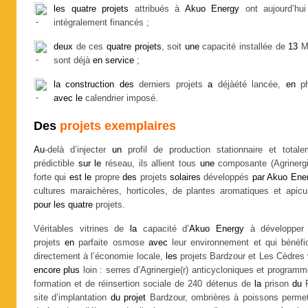
les
quatre
projets
attribués à
Akuo
Energy
ont aujourd’hui
intégralement financés ;
deux
de ces
quatre
projets
, soit
une
capacité installée de
13
M
sont déjà
en
service
;
la
construction
des
derniers projets
a
déjàété lancée,
en
ph
avec
le
calendrier imposé.
Des
projets exemplaires
Au
-delà d’injecter
un
profil de production stationnaire et totale
prédictible
sur
le
réseau, ils allient tous
une
composante (Agrinergie
forte qui
est
le
propre
des
projets
solaires
développés
par
Akuo
Ene
cultures maraichères, horticoles, de plantes aromatiques et apicul
pour
les
quatre
projets.
Véritables vitrines de
la
capacité d’
Akuo
Energy
à développe
projets
en
parfaite osmose
avec
leur environnement et qui bénéfic
directement à l’économie locale,
les
projets Bardzour et Les Cèdres 
encore
plus
loin : serres d’Agrinergie(r) anticycloniques et program
formation et de réinsertion sociale de 240 détenus de
la
prison
du
P
site d’implantation
du
projet
Bardzour, ombrières à poissons permet