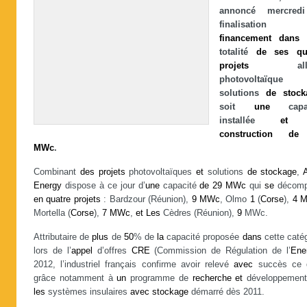
annoncé mercre
finalisatio
financement
dans
l
totalité
de
ses
qu
projets
allia
photovoltaïq
solutions
de
stock
soit
une
capac
installée
et
construction
de
MWc
.
Combinant
des
projets
photovoltaïques
et
solutions
de
stockage
,
Energy
dispose à ce jour d’
une
capacité
de
29
MWc
qui
se
décom
en
quatre
projets
: Bardzour (Réunion),
9
MWc
, Olmo
1
(
Corse
),
4
Mortella (
Corse
),
7
MWc
,
et
Les
Cèdres (Réunion),
9
MWc.
Attributaire de
plus
de
50
% de
la
capacité proposée
dans
cette catég
lors de l’
appel
d’offres
CRE
(Commission de Régulation de l’
Ene
2012, l’industriel français confirme avoir relevé
avec
succès ce d
grâce notamment à
un
programme de
recherche
et
développemen
les
systèmes insulaires
avec
stockage
démarré dès 2011.