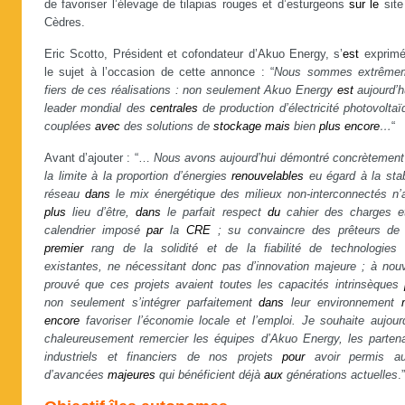
de favoriser l’élevage de tilapias rouges et d’esturgeons
sur
le
site
Cèdres.
Eric Scotto, Président et cofondateur d’Akuo Energy, s’
est
exprim
le sujet à l’occasion de cette annonce : “
Nous sommes extrême
fiers de ces réalisations : non seulement Akuo Energy
est
aujourd’h
leader mondial des
centrales
de production d’électricité photovolta
couplées
avec
des solutions de
stockage
mais
bien
plus
encore
…
“
Avant d’ajouter : “…
Nous avons aujourd’hui démontré concrètement
la limite à la proportion d’énergies
renouvelables
eu égard à la stab
réseau
dans
le mix énergétique des milieux non-interconnectés n’a
plus
lieu d’être,
dans
le parfait respect
du
cahier des charges 
calendrier imposé
par
la
CRE
; su convaincre des prêteurs de 
premier
rang de la solidité et de la fiabilité de technologies 
existantes, ne nécessitant donc pas d’innovation majeure ; à nou
prouvé que ces projets avaient toutes les capacités intrinsèques
non seulement s’intégrer parfaitement
dans
leur environnement
encore
favoriser l’économie locale et l’emploi. Je souhaite aujourd
chaleureusement remercier les équipes d’Akuo Energy, les partena
industriels et financiers de nos projets
pour
avoir permis au
d’avancées
majeures
qui bénéficient déjà
aux
générations actuelles
.”