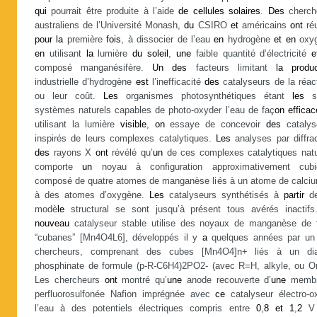
qui
pourrait être produite à l’aide
de
cellules
solaires
.
Des
cherch
australiens de l’Université Monash,
du
CSIRO
et
américains
ont
réu
pour
la
première
fois
, à dissocier de l’eau
en
hydrogène
et
en
oxy
en
utilisant
la
lumière
du
soleil
,
une
faible quantité d’électricité
e
composé manganésifère.
Un
des
facteurs limitant
la
produ
industrielle d’hydrogène
est
l’inefficacité
des
catalyseurs de la réact
ou leur coût.
Les
organismes photosynthétiques étant
les
se
systèmes naturels capables de photo-oxyder l’eau de faç
on
efficac
utilisant la lumière
visible
,
on
essaye de concevoir
des
catalys
inspirés de leurs complexes catalytiques.
Les
analyses par diffrac
des
rayons X
ont
révélé qu’
un
de ces complexes catalytiques natu
comporte
un
noyau à configuration approximativement cubi
composé de quatre atomes de manganèse liés à un atome de calc
à des atomes d’oxygène.
Les
catalyseurs synthétisés à
partir
d
modè
le
structural se sont jusqu’à présent tous avérés inactif
nouveau
catalyseur stable utilise des noyaux de manganèse de
“cubanes” [Mn4O4L6], développés il y
a
quelques années par un
chercheurs, comprenant des cubes [Mn4O4]n+ liés à un dia
phosphinate de formule (p-R-C6H4)2PO2- (avec R=H, alkyle, ou O
Les chercheurs
ont
montré qu’
une
anode recouverte d’
une
membr
perfluorosulfonée Nafion imprégnée avec
ce
catalyseur électro-o
l’eau à des potentiels électriques compris entre
0
,
8
et
1
,
2
V 