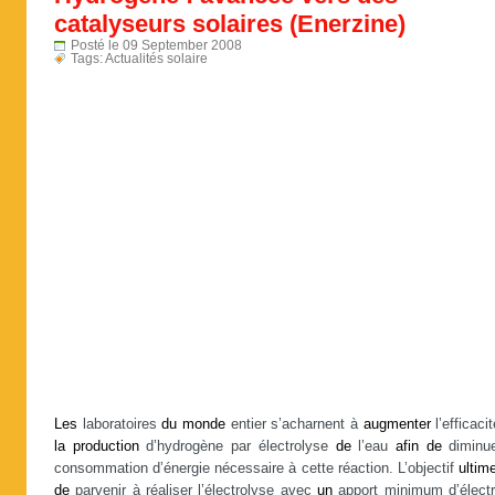
catalyseurs solaires (Enerzine)
Posté le 09 September 2008
Tags:
Actualités solaire
Les
laboratoires
du
monde
entier s’acharnent à
augmenter
l’efficaci
la
production
d’hydrogène par électrolyse
de
l’eau
afin
de
diminu
consommation d’énergie nécessaire à cette réaction. L’objectif
ultim
de
parvenir à réaliser l’électrolyse avec
un
apport minimum d’électri