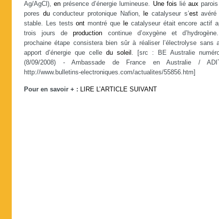
Ag/AgCl),
en
présence d’énergie lumineuse.
Une
fois
lié
aux
parois
pores
du
conducteur protonique Nafion,
le
catalyseur s’
est
avéré 
stable. Les tests
ont
montré que
le
catalyseur était encore actif 
trois jours de
production
continue d’oxygène et d’hydrogène
prochaine étape consistera bien sûr à réaliser l’électrolyse sans 
apport d’énergie que celle
du
soleil
. [src : BE Australie numér
(8/09/2008) - Ambassade de France en Australie / AD
http://www.bulletins-electroniques.com/actualites/55856.htm]
Pour en savoir + :
LIRE L’ARTICLE SUIVANT