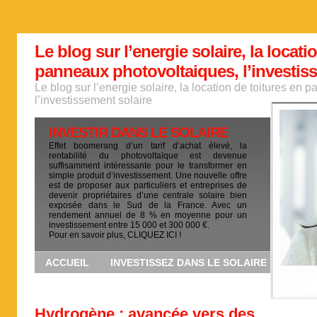
Le blog sur l’energie solaire, la locati
panneaux photovoltaiques, l’investis
Le blog sur l’energie solaire, la location de toitures en
l’investissement solaire
INVESTIR DANS LE SOLAIRE
Effet boomerang d’un tarif d’achat élevé, la
rentabilité du photovoltaïque est devenue
suffisamment intéressante pour le transformer en
simple produit d’investissement. Une nouvelle offre
est de proposer aux particuliers et entreprises de
devenir propriétaires d’une centrale solaire bien
exposée dans le Sud de la France. Avec un
rendement annuel de 8 % en moyenne pour un
investissement entre 15 000 et 300 000 €.
Pour en savoir plus, CLIQUEZ ICI !
ACCUEIL
INVESTISSEZ DANS LE SOLAIRE
Hydrogène : avancée vers des