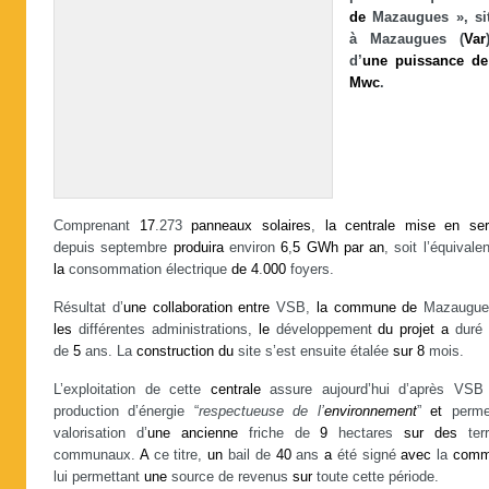
de
Mazaugues », si
à Mazaugues (
Var
d’
une
puissance
de
Mwc
.
Comprenant
17
.273
panneaux
solaires
,
la
centrale
mise
en
ser
depuis septembre
produira
environ
6
,
5
GWh
par
an
, soit l’équivale
la
consommation électrique
de
4
.
000
foyers.
Résultat d’
une
collaboration
entre
VSB,
la
commune
de
Mazaugu
les
différentes administrations,
le
développement
du
projet
a
dur
de
5
ans. La
construction
du
site s’est ensuite étalée
sur
8
mois.
L’exploitation de cette
centrale
assure aujourd’hui d’après VS
production d’énergie “
respectueuse de l’
environnement
”
et
perme
valorisation d’
une
ancienne
friche de
9
hectares
sur
des
terr
communaux.
A
ce titre,
un
bail de
40
ans
a
été signé
avec
la
comm
lui permettant
une
source de revenus
sur
toute cette période.