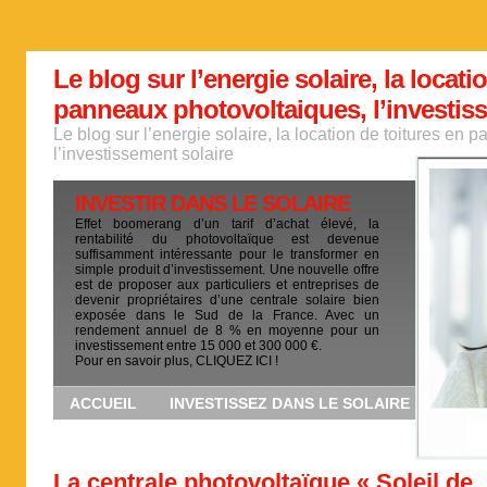
Le blog sur l’energie solaire, la locati
panneaux photovoltaiques, l’investis
Le blog sur l’energie solaire, la location de toitures en
l’investissement solaire
INVESTIR DANS LE SOLAIRE
Effet boomerang d’un tarif d’achat élevé, la
rentabilité du photovoltaïque est devenue
suffisamment intéressante pour le transformer en
simple produit d’investissement. Une nouvelle offre
est de proposer aux particuliers et entreprises de
devenir propriétaires d’une centrale solaire bien
exposée dans le Sud de la France. Avec un
rendement annuel de 8 % en moyenne pour un
investissement entre 15 000 et 300 000 €.
Pour en savoir plus, CLIQUEZ ICI !
ACCUEIL
INVESTISSEZ DANS LE SOLAIRE
La centrale photovoltaïque « Soleil de